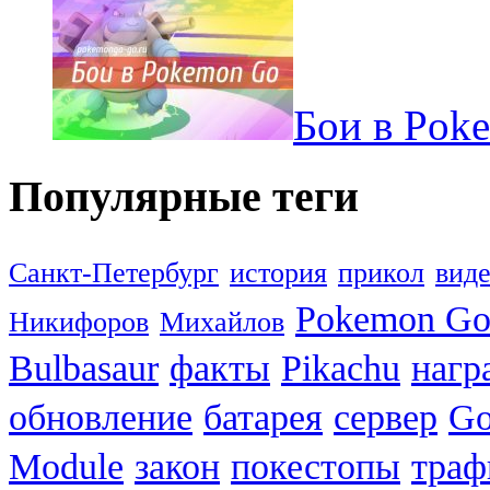
Бои в Pok
Популярные теги
Санкт-Петербург
история
прикол
вид
Pokemon G
Никифоров
Михайлов
Bulbasaur
факты
Pikachu
нагр
обновление
батарея
сервер
Go
Module
закон
покестопы
траф