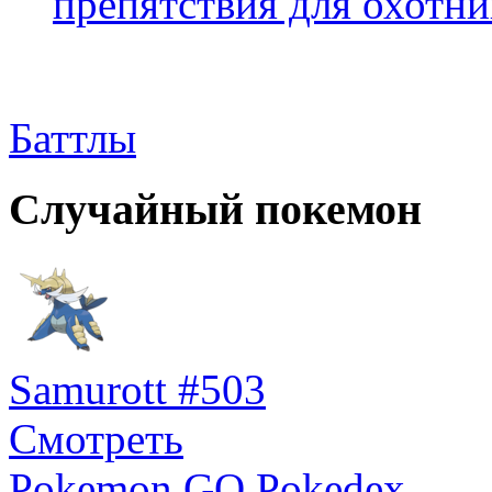
препятствия для охотни
Баттлы
Случайный покемон
Samurott #503
Смотреть
Pokemon GO Pokedex