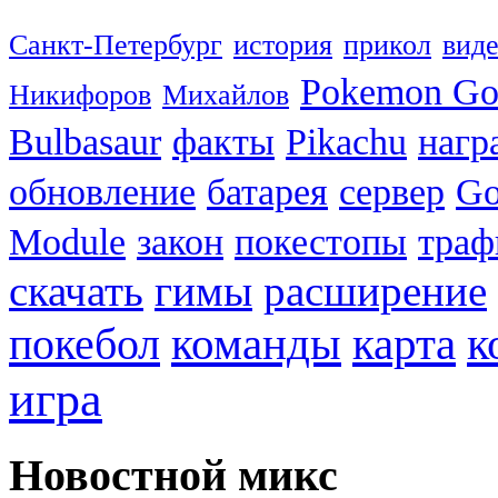
Санкт-Петербург
история
прикол
вид
Pokemon G
Никифоров
Михайлов
Bulbasaur
факты
Pikachu
нагр
обновление
батарея
сервер
Go
Module
закон
покестопы
траф
скачать
гимы
расширение
к
покебол
команды
карта
игра
Новостной микс