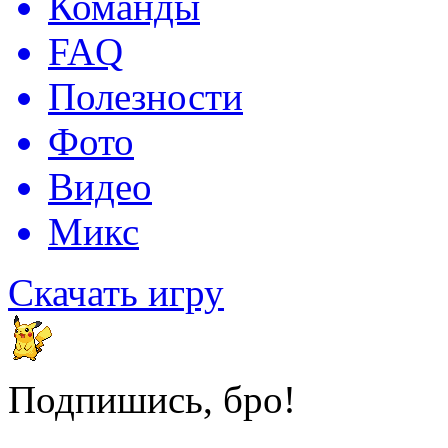
Команды
FAQ
Полезности
Фото
Видео
Микс
Скачать игру
Подпишись, бро!