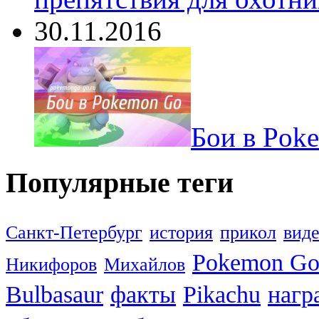
30.11.2016
Бои в Pok
Популярные теги
Санкт-Петербург
история
прикол
вид
Pokemon G
Никифоров
Михайлов
Bulbasaur
факты
Pikachu
нагр