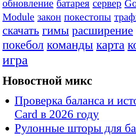
обновление
батарея
сервер
Go
Module
закон
покестопы
траф
скачать
гимы
расширение
к
покебол
команды
карта
игра
Новостной микс
Проверка баланса и ист
Card в 2026 году
Рулонные шторы для ба