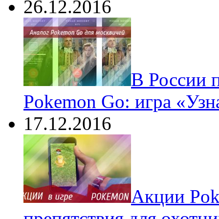
26.12.2016
В России 
Pokemon Go: игра «Узн
17.12.2016
Акции Pok
препятствия для охотни