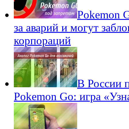
Pokеmon G
за аварий и могут забл
корпораций
В России 
Pokemon Go: игра «Узн