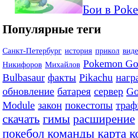
Бои в Pok
Популярные теги
Санкт-Петербург
история
прикол
вид
Pokemon G
Никифоров
Михайлов
Bulbasaur
факты
Pikachu
нагр
обновление
батарея
сервер
Go
Module
закон
покестопы
траф
скачать
гимы
расширение
к
покебол
команды
карта