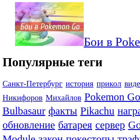
Бои в Pok
Популярные теги
Санкт-Петербург
история
прикол
вид
Pokemon G
Никифоров
Михайлов
Bulbasaur
факты
Pikachu
нагр
обновление
батарея
сервер
Go
Module
закон
покестопы
траф