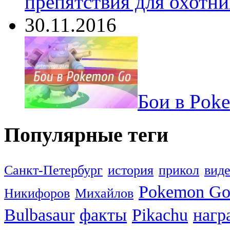
препятствия для охотни
30.11.2016
Бои в Pok
Популярные теги
Санкт-Петербург
история
прикол
вид
Pokemon G
Никифоров
Михайлов
Bulbasaur
факты
Pikachu
нагр