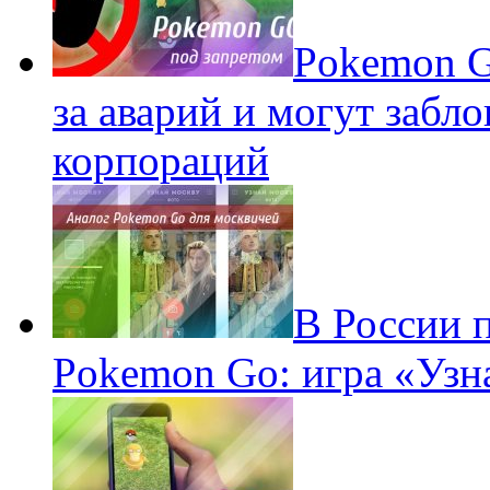
Pokеmon G
за аварий и могут забл
корпораций
В России 
Pokemon Go: игра «Узн