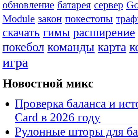
обновление
батарея
сервер
Go
Module
закон
покестопы
траф
скачать
гимы
расширение
к
покебол
команды
карта
игра
Новостной микс
Проверка баланса и ист
Card в 2026 году
Рулонные шторы для ба