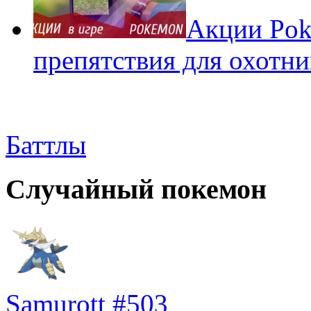
Акции Pok
препятствия для охотни
Баттлы
Случайный покемон
Samurott #503