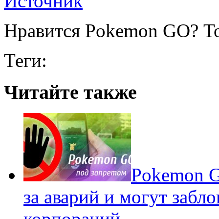
Источник
Нравится Pokemon GO? То
Теги:
Читайте также
Pokеmon G
за аварий и могут забл
корпораций