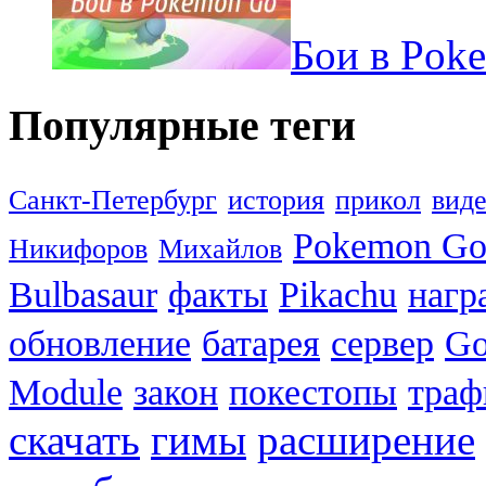
Бои в Pok
Популярные теги
Санкт-Петербург
история
прикол
вид
Pokemon G
Никифоров
Михайлов
Bulbasaur
факты
Pikachu
нагр
обновление
батарея
сервер
Go
Module
закон
покестопы
траф
скачать
гимы
расширение