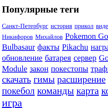
Популярные теги
Санкт-Петербург
история
прикол
вид
Pokemon G
Никифоров
Михайлов
Bulbasaur
факты
Pikachu
нагр
обновление
батарея
сервер
Go
Module
закон
покестопы
траф
скачать
гимы
расширение
к
покебол
команды
карта
игра