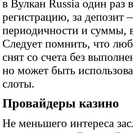
в Вулкан Russia один раз 
регистрацию, за депозит —
периодичности и суммы, в
Следует помнить, что люб
снят со счета без выполн
но может быть использов
слоты.
Провайдеры казино
Не меньшего интереса зас