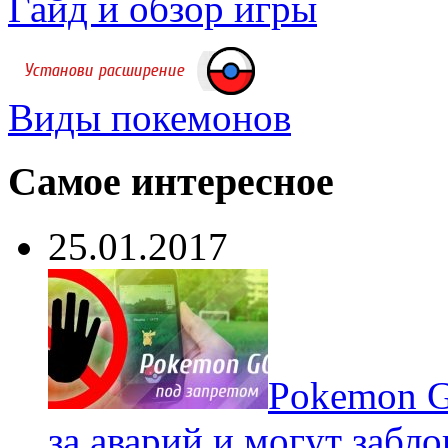
Гайд и обзор игры
Виды покемонов
Самое интересное
25.01.2017
Pokеmon G
за аварий и могут забл