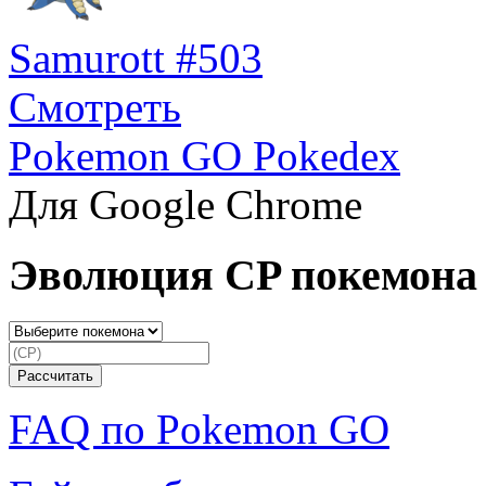
Samurott #503
Смотреть
Pokemon GO Pokedex
Для Google Chrome
Эволюция CP покемона
FAQ по Pokemon GO