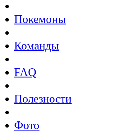
Покемоны
Команды
FAQ
Полезности
Фото