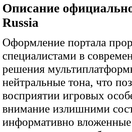
Описание официально
Russia
Оформление портала про
специалистами в современ
решения мультиплатформы
нейтральные тона, что по
восприятии игровых особе
внимание излишними сос
информативно вложенные 