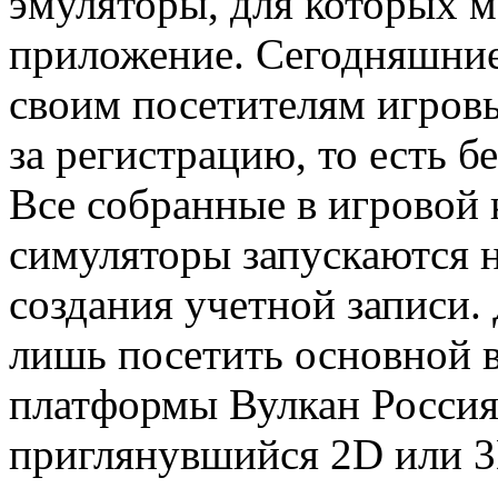
эмуляторы, для которых м
приложение. Сегодняшние
своим посетителям игровы
за регистрацию, то есть б
Все собранные в игровой 
симуляторы запускаются н
создания учетной записи. 
лишь посетить основной в
платформы Вулкан Россия 
приглянувшийся 2D или 3D