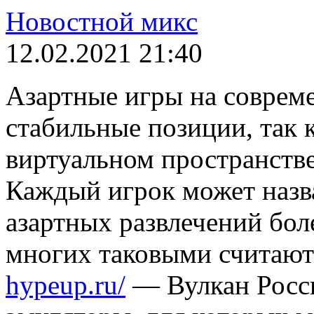
Новостной микс
12.02.2021 21:40
Азартные игры на соврем
стабильные позиции, так 
виртуальном пространстве
Каждый игрок может назв
азартных развлечений бол
многих таковыми считают
hypeup.ru/
— Вулкан Росс