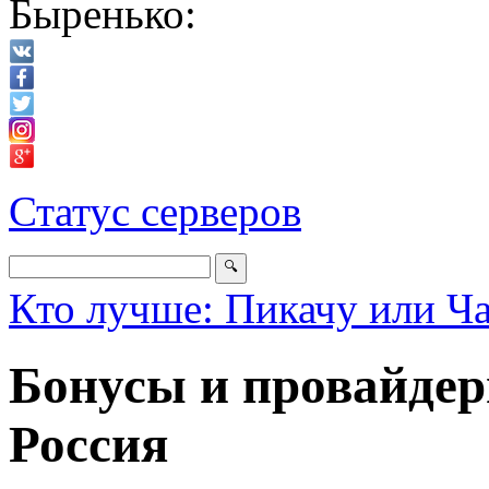
Быренько:
Статус серверов
Кто лучше: Пикачу или Ч
Бонусы и провайдер
Россия