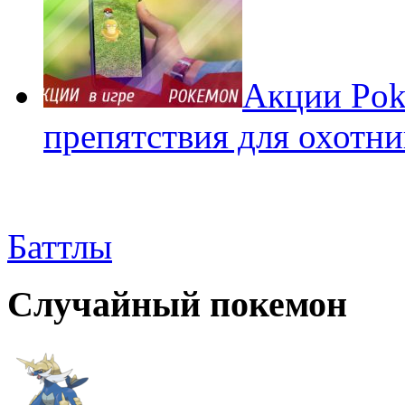
Акции Pok
препятствия для охотни
Баттлы
Случайный покемон