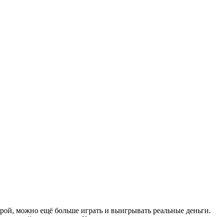
ой, можно ещё больше играть и выигрывать реальные деньги.