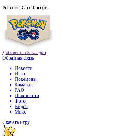
Pokemon Go в России
Добавить в Закладки
|
Обратная связь
Новости
Игра
Покемоны
Команды
FAQ
Полезности
Фото
Видео
Микс
Скачать игру