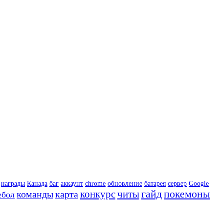
награды
Канада
баг
аккаунт
chrome
обновление
батарея
сервер
Google
гайд
покемоны
конкурс
читы
команды
карта
ебол