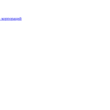
в корпораций