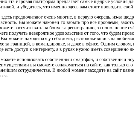
енно эта игровая платформа предлагает самые щедрые условия дл
тикой, и убедитесь, что именно здесь вам стоит проводить свой 
г здесь предпочитают очень многие, в первую очередь, из-за щед
опасность. Вы можете наконец-то забыть про все проблемы, забо
 можете рассчитывать на бонус за регистрацию, за пополнение сч
ожете получать невероятное удовольствие от того, что будем пров
 Вы можете находиться у себя дома, расположившись на любимом
е за границей, в командировке, и даже в офисе. Одним словом, ве
де есть доступ к интернету, а в руках нужно иметь совершенно л
 можете использовать собственный смартфон, и собственный ноу
имуществами вы сможете ознакомиться на сайте, как только его 
нейшем сотрудничестве. В любой момент заходите на сайт казино
ься.