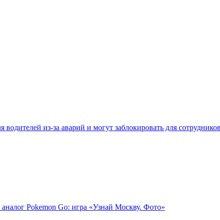
 водителей из-за аварий и могут заблокировать для сотруднико
 аналог Pokemon Go: игра «Узнай Москву. Фото»