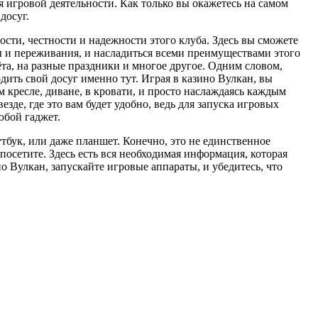
я игровой деятельности. Как только вы окажетесь на самом
досуг.
рости, честности и надежности этого клуба. Здесь вы сможете
ты и переживания, и насладиться всеми преимуществами этого
ёта, на разные праздники и многое другое. Одним словом,
одить свой досуг именно тут. Играя в казино Вулкан, вы
 кресле, диване, в кровати, и просто наслаждаясь каждым
зде, где это вам будет удобно, ведь для запуска игровых
юбой гаджет.
тбук, или даже планшет. Конечно, это не единственное
посетите. Здесь есть вся необходимая информация, которая
 Вулкан, запускайте игровые аппараты, и убедитесь, что