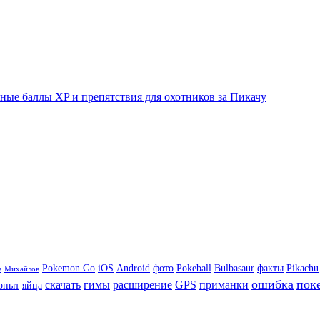
ые баллы XP и препятствия для охотников за Пикачу
Pokemon Go
iOS
Android
фото
Pokeball
Bulbasaur
факты
Pikachu
в
Михайлов
ошибка
пок
скачать
гимы
расширение
GPS
приманки
опыт
яйца