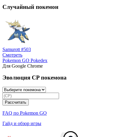
Случайный покемон
Samurott #503
Смотреть
Pokemon GO Pokedex
Для Google Chrome
Эволюция CP покемона
FAQ по Pokemon GO
Гайд и обзор игры