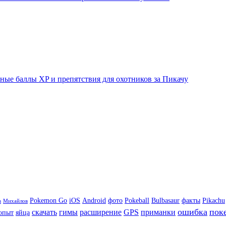
ые баллы XP и препятствия для охотников за Пикачу
Pokemon Go
iOS
Android
фото
Pokeball
Bulbasaur
факты
Pikachu
в
Михайлов
ошибка
пок
скачать
гимы
расширение
GPS
приманки
опыт
яйца