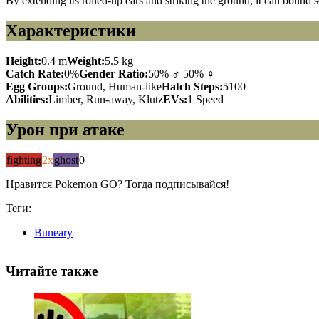
By extending its rolled-up ears and striking the ground, it can bound so 
Характеристики
Height:
0.4 m
Weight:
5.5 kg
Catch Rate:
0%
Gender Ratio:
50% ♂ 50% ♀
Egg Groups:
Ground, Human-like
Hatch Steps:
5100
Abilities:
Limber, Run-away, Klutz
EVs:
1 Speed
Урон при атаке
fighting
2x
ghost
0
Нравится Pokemon GO? Тогда подписывайся!
Теги:
Buneary
Читайте также