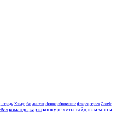
награды
Канада
баг
аккаунт
chrome
обновление
батарея
сервер
Google
гайд
покемоны
конкурс
читы
команды
карта
ебол