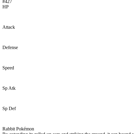
#427
HP
55
Attack
66
Defense
44
Speed
85
Sp Atk
44
Sp Def
56
Rabbit Pokémon