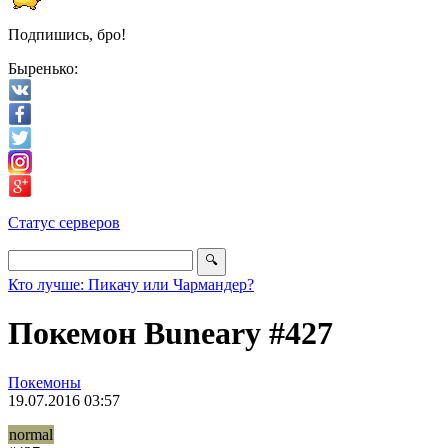
Подпишись, бро!
Быренько:
Статус серверов
Кто лучше: Пикачу или Чармандер?
Покемон Buneary #427
Покемоны
19.07.2016 03:57
normal