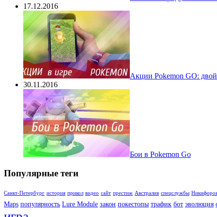
17.12.2016
Акции Pokemon GO: двойн
30.11.2016
Бои в Pokemon Go
Популярные теги
Санкт-Петербург
история
прикол
видео
сайт
престиж
Австралия
спецслужбы
Никифоро
Maps
популярность
Lure Module
закон
покестопы
трафик
бот
эволюция
игра