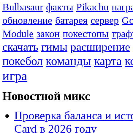
Bulbasaur
факты
Pikachu
нагр
обновление
батарея
сервер
Go
Module
закон
покестопы
траф
скачать
гимы
расширение
к
покебол
команды
карта
игра
Новостной микс
Проверка баланса и ист
Card в 2026 году