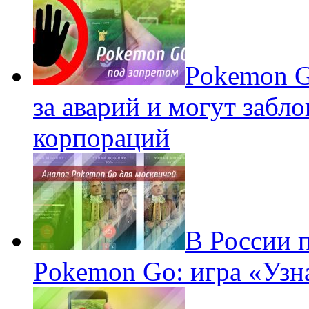
Pokеmon G
за аварий и могут забл
корпораций
В России 
Pokemon Go: игра «Узн