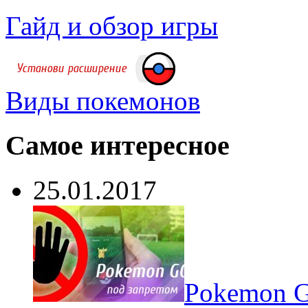
Гайд и обзор игры
Виды покемонов
Самое интересное
25.01.2017
Pokеmon G