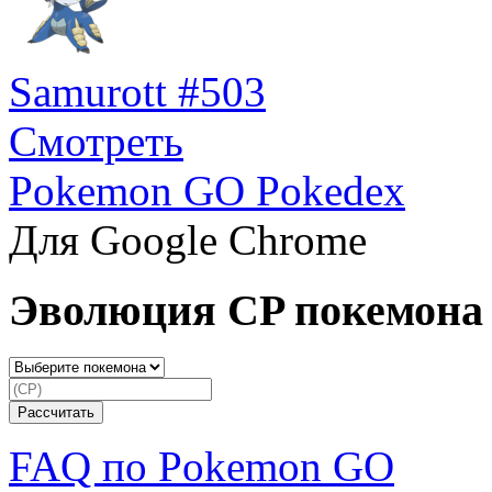
Samurott #503
Смотреть
Pokemon GO Pokedex
Для Google Chrome
Эволюция CP покемона
FAQ по Pokemon GO