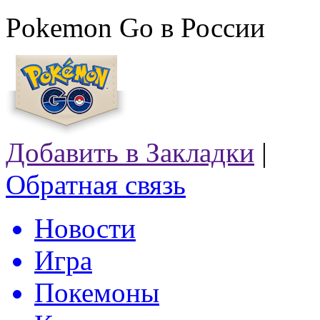
Pokemon Go в России
Добавить в Закладки
|
Обратная связь
Новости
Игра
Покемоны