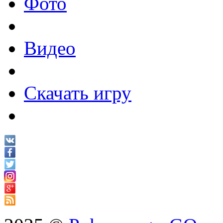
Фото
Видео
Скачать игру