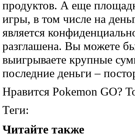
продуктов. А еще площадк
игры, в том числе на ден
является конфиденциальн
разглашена. Вы можете бы
выигрываете крупные сум
последние деньги – посто
Нравится Pokemon GO? То
Теги:
Читайте также