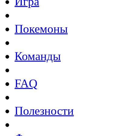
Игра
Покемоны
Команды
FAQ
Полезности