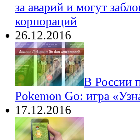
за аварий и могут забл
корпораций
26.12.2016
В России 
Pokemon Go: игра «Узн
17.12.2016