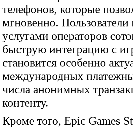
телефонов, которые позво
мгновенно. Пользователи 
услугами операторов сото
быструю интеграцию с иг
становится особенно акту
международных платежны
числа анонимных транзакц
контенту.
Кроме того, Epic Games S