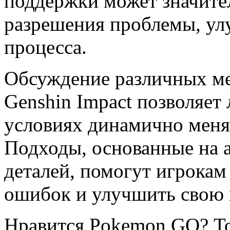
поддержки может значите
разрешения проблемы, ул
процесса.
Обсуждение различных ме
Genshin Impact позволяет
условиях динамично меня
Подходы, основанные на 
деталей, помогут игрокам
ошибок и улучшить свою 
Нравится Pokemon GO? То