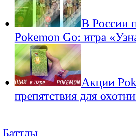
В России 
Pokemon Go: игра «Узн
Акции Pok
препятствия для охотни
Баттлы