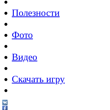
Полезности
Фото
Видео
Скачать игру