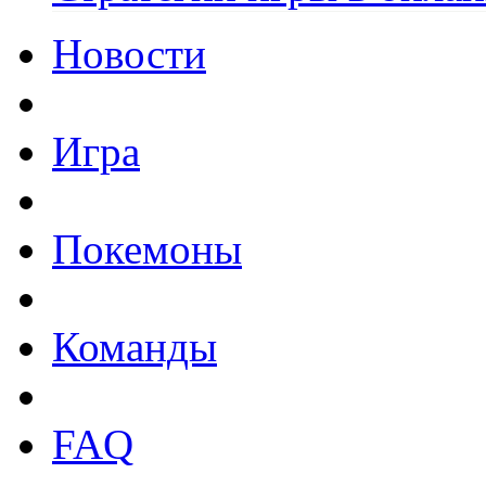
Новости
Игра
Покемоны
Команды
FAQ