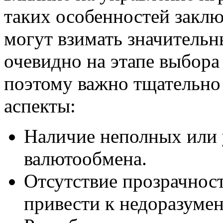
таких особенностей заклю
могут взимать значительны
очевидно на этапе выбор
поэтому важно тщательно
аспекты:
Наличие неполных или 
валютообмена.
Отсутствие прозрачност
привести к недоразуме