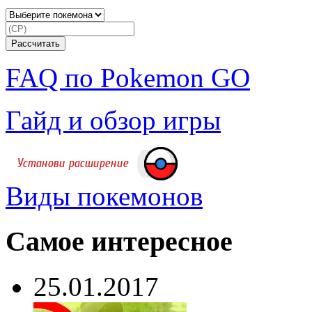
FAQ по Pokemon GO
Гайд и обзор игры
Виды покемонов
Самое интересное
25.01.2017