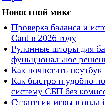
Новостной микс
Проверка баланса и ист
Card в 2026 году
Рулонные шторы для ба
функциональное решен
Как почистить ноутбук
Как быстро и удобно по
систему СБП без комис
Стратегии игры в онла