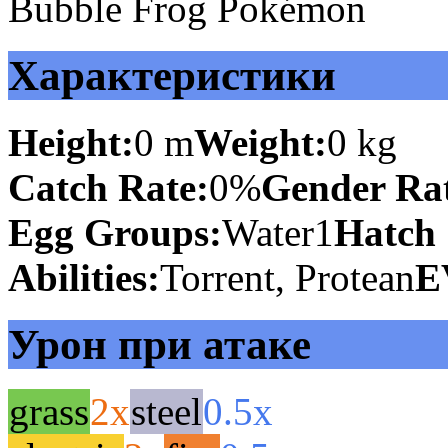
Bubble Frog Pokémon
Характеристики
Height:
0 m
Weight:
0 kg
Catch Rate:
0%
Gender Rat
Egg Groups:
Water1
Hatch 
Abilities:
Torrent, Protean
E
Урон при атаке
grass
2x
steel
0.5x