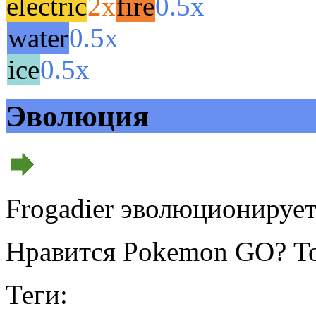
electric
2x
fire
0.5x
water
0.5x
ice
0.5x
Эволюция
Frogadier эволюционирует
Нравится Pokemon GO? То
Теги: