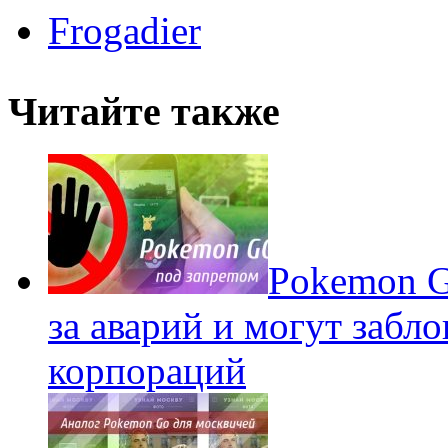
Frogadier
Читайте также
Pokеmon G
за аварий и могут забл
корпораций