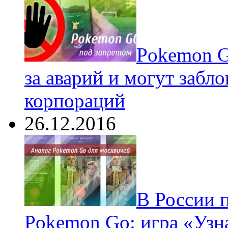
Pokеmon G
за аварий и могут забл
корпораций
26.12.2016
В России 
Pokemon Go: игра «Узн