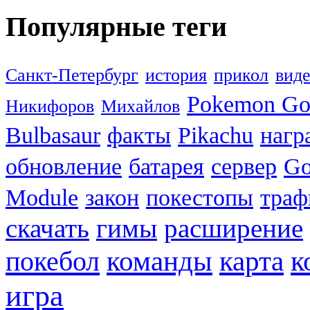
Популярные теги
Санкт-Петербург
история
прикол
вид
Pokemon G
Никифоров
Михайлов
Bulbasaur
факты
Pikachu
нагр
обновление
батарея
сервер
Go
Module
закон
покестопы
траф
скачать
гимы
расширение
к
покебол
команды
карта
игра