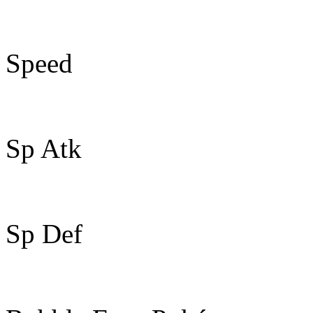
52
Speed
97
Sp Atk
83
Sp Def
56