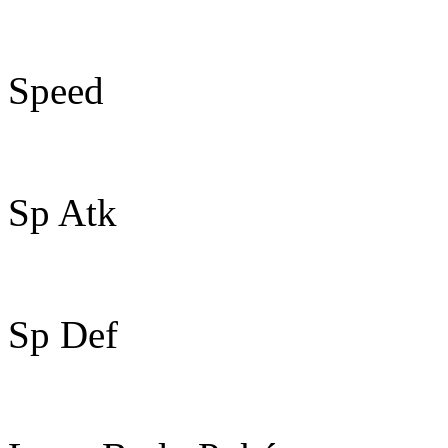
64
Speed
90
Sp Atk
45
Sp Def
55