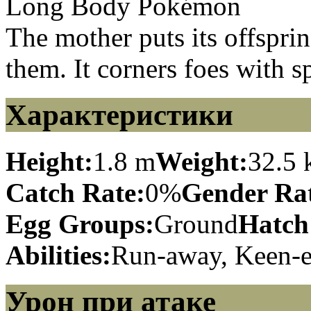
Long Body Pokémon
The mother puts its offspri
them. It corners foes with s
Характеристики
Height:
1.8 m
Weight:
32.5 
Catch Rate:
0%
Gender Rat
Egg Groups:
Ground
Hatch
Abilities:
Run-away, Keen-e
Урон при атаке