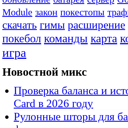
Module
закон
покестопы
траф
скачать
гимы
расширение
к
покебол
команды
карта
игра
Новостной микс
Проверка баланса и ист
Card в 2026 году
Рулонные шторы для ба