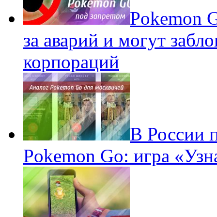
Pokеmon G
за аварий и могут забл
корпораций
В России 
Pokemon Go: игра «Узн