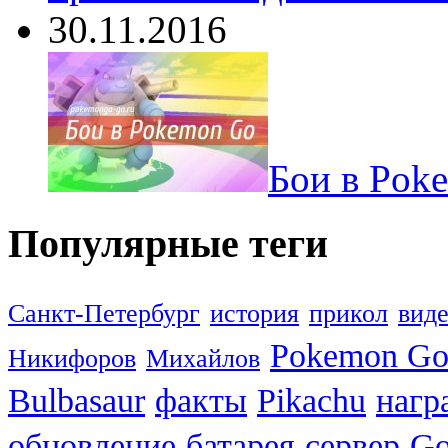
30.11.2016
Бои в Pok
Популярные теги
Санкт-Петербург
история
прикол
вид
Pokemon G
Никифоров
Михайлов
Bulbasaur
факты
Pikachu
нагр
обновление
батарея
сервер
Go