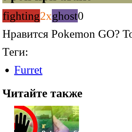
fighting
2x
ghost
0
Нравится Pokemon GO? То
Теги:
Furret
Читайте также