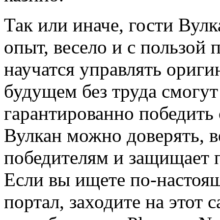
Так или иначе, гости Вул
опыт, весело и с пользой 
научатся управлять ориг
будущем без труда смогут
гарантированно победить
Вулкан можно доверять, в
победителям и защищает 
Если вы ищете по-настоя
портал, заходите на этот 