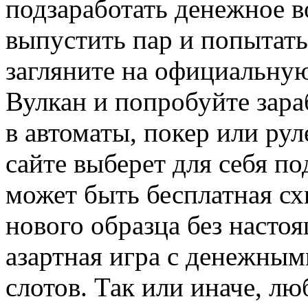
подзаработать денежное в
выпустить пар и попытать 
загляните на официальну
Вулкан и попробуйте зара
в автоматы, покер или рул
сайте выберет для себя п
может быть бесплатная сх
нового образца без насто
азартная игра с денежным
слотов. Так или иначе, лю