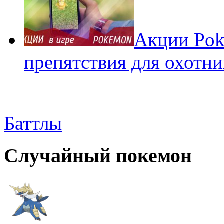
Акции Pok
препятствия для охотни
Баттлы
Случайный покемон