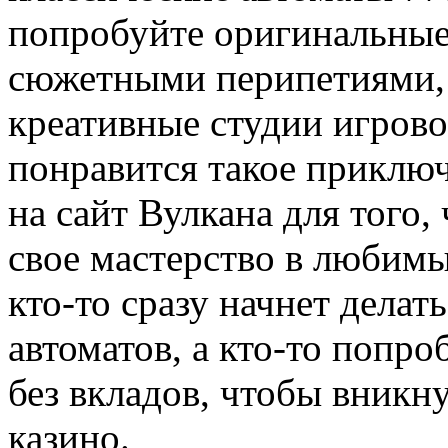
попробуйте оригинальные
сюжетными перипетиями, 
креативные студии игрово
понравится такое приключ
на сайт Вулкана для того
свое мастерство в любим
кто-то сразу начнет делат
автоматов, а кто-то попро
без вкладов, чтобы вникн
казино.