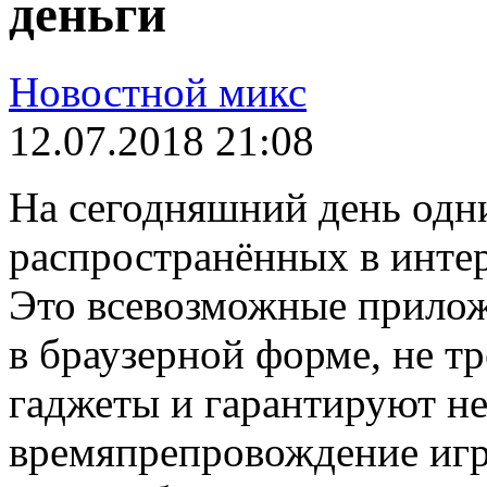
деньги
Новостной микс
12.07.2018 21:08
На сегодняшний день одн
распространённых в интер
Это всевозможные прилож
в браузерной форме, не т
гаджеты и гарантируют не
времяпрепровождение игр