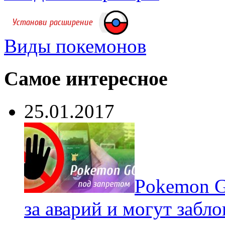
Виды покемонов
Самое интересное
25.01.2017
Pokеmon G
за аварий и могут забл