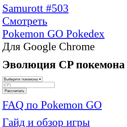
Samurott #503
Смотреть
Pokemon GO Pokedex
Для Google Chrome
Эволюция CP покемона
FAQ по Pokemon GO
Гайд и обзор игры