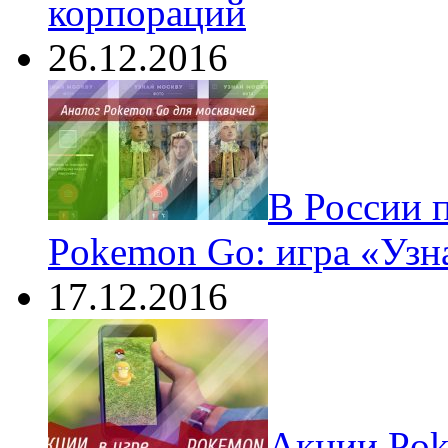
корпораций
26.12.2016
В России 
Pokemon Go: игра «Узн
17.12.2016
Акции Pok