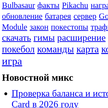
Bulbasaur
факты
Pikachu
нагр
обновление
батарея
сервер
Go
Module
закон
покестопы
траф
скачать
гимы
расширение
к
покебол
команды
карта
игра
Новостной микс
Проверка баланса и ист
Card в 2026 году