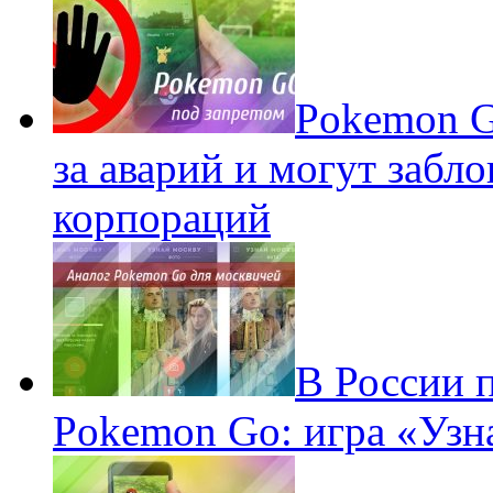
Pokеmon G
за аварий и могут забл
корпораций
В России 
Pokemon Go: игра «Узн