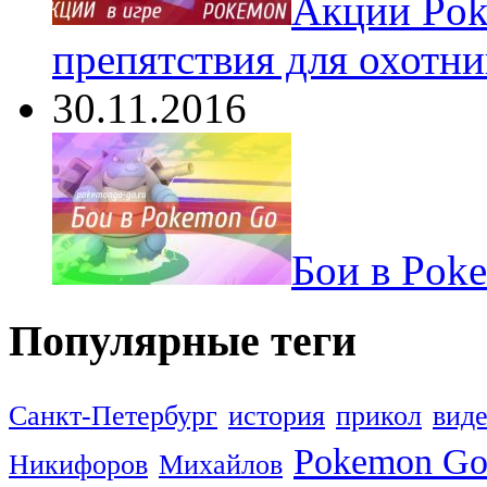
Акции Pok
препятствия для охотни
30.11.2016
Бои в Pok
Популярные теги
Санкт-Петербург
история
прикол
вид
Pokemon G
Никифоров
Михайлов