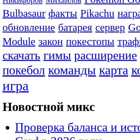
Никифоров
Михайлов
Bulbasaur
факты
Pikachu
нагр
обновление
батарея
сервер
Go
Module
закон
покестопы
траф
скачать
гимы
расширение
к
покебол
команды
карта
игра
Новостной микс
Проверка баланса и ист