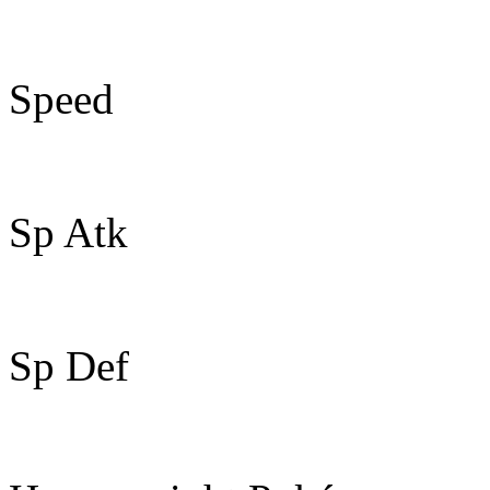
118
Speed
47
Sp Atk
68
Sp Def
72