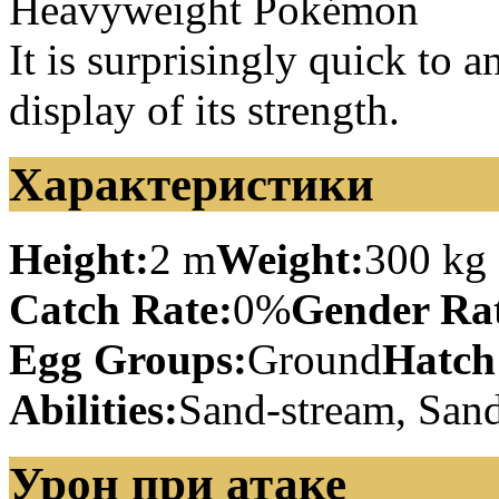
Heavyweight Pokémon
It is surprisingly quick to a
display of its strength.
Характеристики
Height:
2 m
Weight:
300 kg
Catch Rate:
0%
Gender Rat
Egg Groups:
Ground
Hatch
Abilities:
Sand-stream, Sand
Урон при атаке