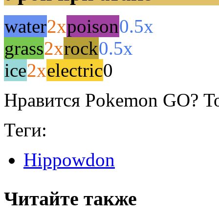
water
2x
poison
0.5x
grass
2x
rock
0.5x
ice
2x
electric
0
Нравится Pokemon GO? То
Теги:
Hippowdon
Читайте также