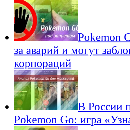
Pokеmon G
за аварий и могут забл
корпораций
В России 
Pokemon Go: игра «Узн