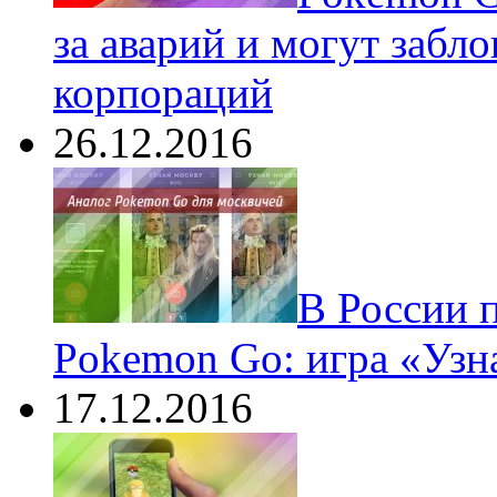
за аварий и могут забл
корпораций
26.12.2016
В России 
Pokemon Go: игра «Узн
17.12.2016