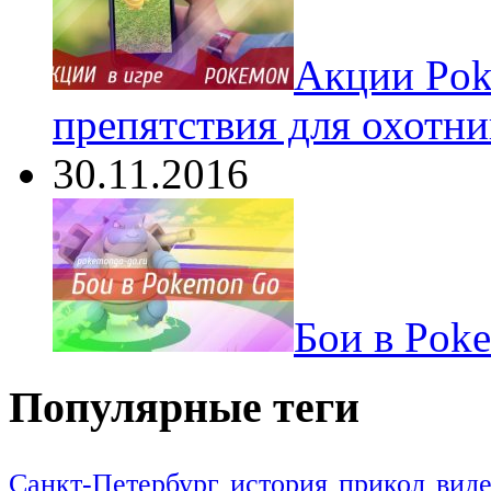
Акции Pok
препятствия для охотни
30.11.2016
Бои в Pok
Популярные теги
Санкт-Петербург
история
прикол
вид