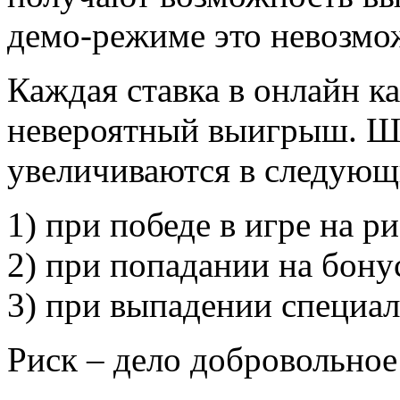
демо-режиме это невозмо
Каждая ставка в онлайн к
невероятный выигрыш. Ш
увеличиваются в следующ
1) при победе в игре на ри
2) при попадании на бону
3) при выпадении специа
Риск – дело добровольное