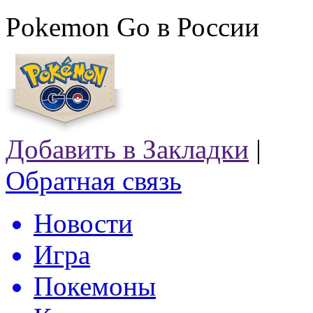
Pokemon Go в России
Добавить в Закладки
|
Обратная связь
Новости
Игра
Покемоны