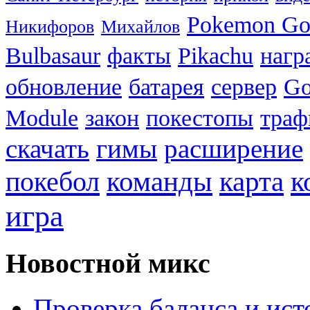
Pokemon G
Никифоров
Михайлов
Bulbasaur
факты
Pikachu
нагр
обновление
батарея
сервер
Go
Module
закон
покестопы
траф
скачать
гимы
расширение
к
покебол
команды
карта
игра
Новостной микс
Проверка баланса и ист