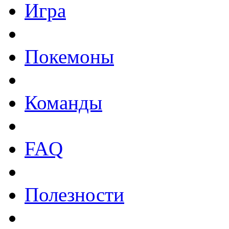
Игра
Покемоны
Команды
FAQ
Полезности