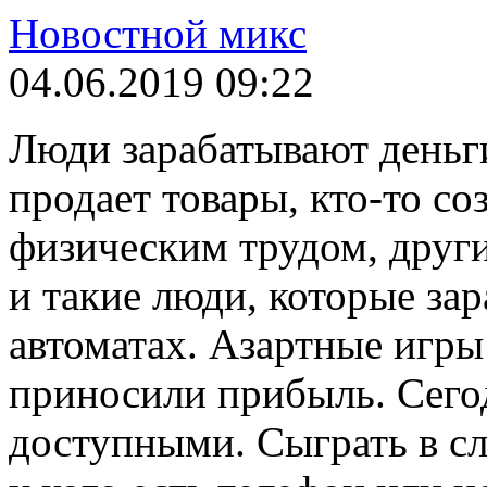
Новостной микс
04.06.2019 09:22
Люди зарабатывают деньг
продает товары, кто-то со
физическим трудом, други
и такие люди, которые за
автоматах. Азартные игры
приносили прибыль. Сего
доступными. Сыграть в с