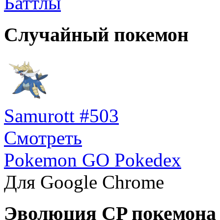
Баттлы
Случайный покемон
Samurott #503
Смотреть
Pokemon GO Pokedex
Для Google Chrome
Эволюция CP покемона