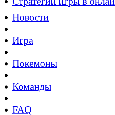
Стратегии игры в онла
Новости
Игра
Покемоны
Команды
FAQ