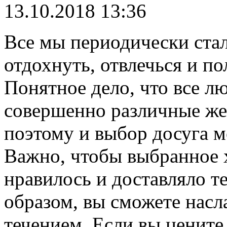
13.10.2018 13:36
Все мы периодически ста
отдохнуть, отвлечься и п
Понятное дело, что все л
совершенно различные же
поэтому и выбор досуга м
Важно, чтобы выбранное 
нравилось и доставляло т
образом, вы сможете насл
течением. Если вы цените