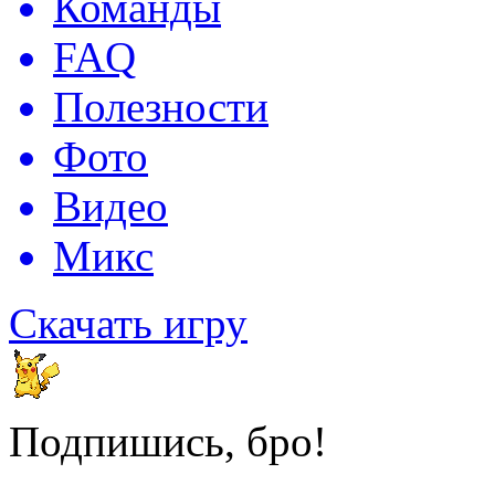
Команды
FAQ
Полезности
Фото
Видео
Микс
Скачать игру
Подпишись, бро!