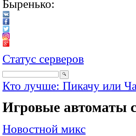
Быренько:
Статус серверов
Кто лучше: Пикачу или Ч
Игровые автоматы с
Новостной микс