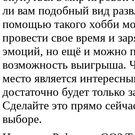
ли вам подобный вид разв
помощью такого хобби мо
провести свое время и за
эмоций, но ещё и можно 
возможность выигрыша. Ч
место является интересн
достаточно будет только з
Сделайте это прямо сейчас
выборе.