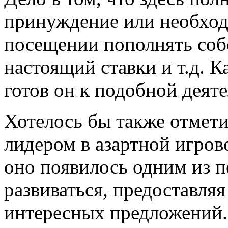
принуждение или необход
посещении пополнять собс
настоящий ставки и т.д. К
готов он к подобной деяте
Хотелось бы также отметит
лидером в азартной игров
оно появилось одним из п
развиваться, предоставля
интересных предложений.