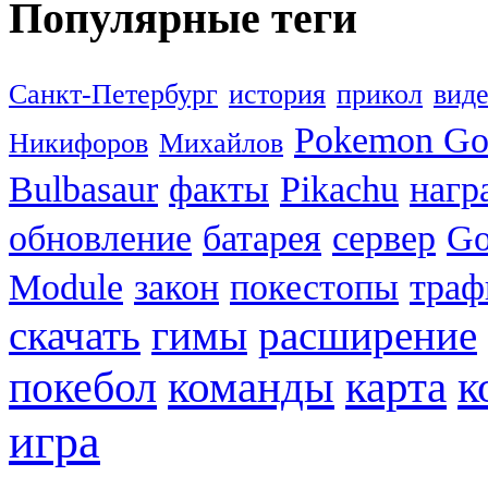
Популярные теги
Санкт-Петербург
история
прикол
вид
Pokemon G
Никифоров
Михайлов
Bulbasaur
факты
Pikachu
нагр
обновление
батарея
сервер
Go
Module
закон
покестопы
траф
скачать
гимы
расширение
к
покебол
команды
карта
игра