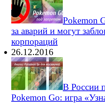
Pokеmon G
за аварий и могут забл
корпораций
26.12.2016
В России 
Pokemon Go: игра «Узн