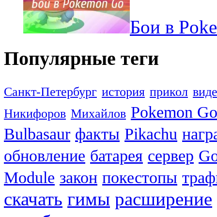
Бои в Pok
Популярные теги
Санкт-Петербург
история
прикол
вид
Pokemon G
Никифоров
Михайлов
Bulbasaur
факты
Pikachu
нагр
обновление
батарея
сервер
Go
Module
закон
покестопы
траф
скачать
гимы
расширение