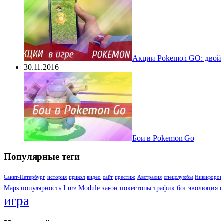
Акции Pokemon GO: двойн
30.11.2016
Бои в Pokemon Go
Популярные теги
Санкт-Петербург
история
прикол
видео
сайт
престиж
Австралия
спецслужбы
Никифоро
Maps
популярность
Lure Module
закон
покестопы
трафик
бот
эволюция
игра