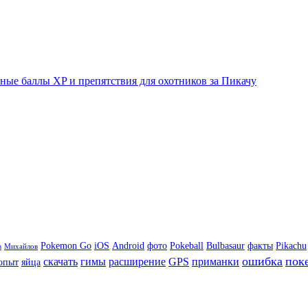
ые баллы XP и препятствия для охотников за Пикачу
Pokemon Go
iOS
Android
фото
Pokeball
Bulbasaur
факты
Pikachu
в
Михайлов
ошибка
пок
скачать
гимы
расширение
GPS
приманки
опыт
яйца