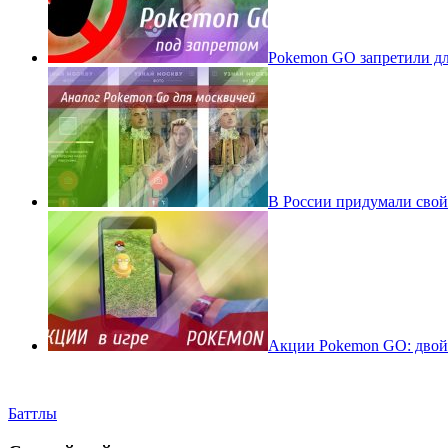
Pokеmon GO запретили для
В России придумали свой
Акции Pokemon GO: двойн
Баттлы