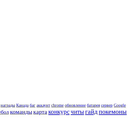
награды
Канада
баг
аккаунт
chrome
обновление
батарея
сервер
Google
гайд
покемоны
конкурс
читы
команды
карта
ебол