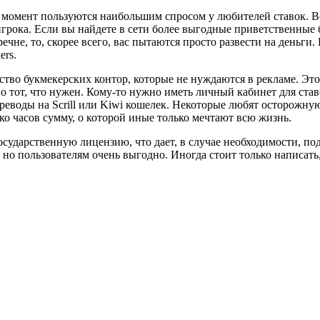
 момент пользуются наибольшим спросом у любителей ставок. Вс
грока. Если вы найдете в сети более выгодные приветственные 
не, то, скорее всего, вас пытаются просто развести на деньги.
rs.
ество букмекерских контор, которые не нуждаются в рекламе. Это
 тот, что нужен. Кому-то нужно иметь личный кабинет для став
переводы на Scrill или Kiwi кошелек. Некоторые любят осторожную
ко часов сумму, о которой иные только мечтают всю жизнь.
сударственную лицензию, что дает, в случае необходимости, под
 но пользователям очень выгодно. Иногда стоит только написат