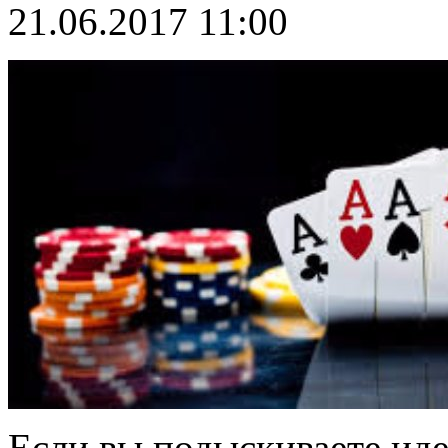
21.06.2017 11:00
Если вы подыскиваете иде