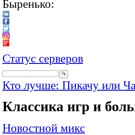
Быренько:
Статус серверов
Кто лучше: Пикачу или Ч
Классика игр и бол
Новостной микс