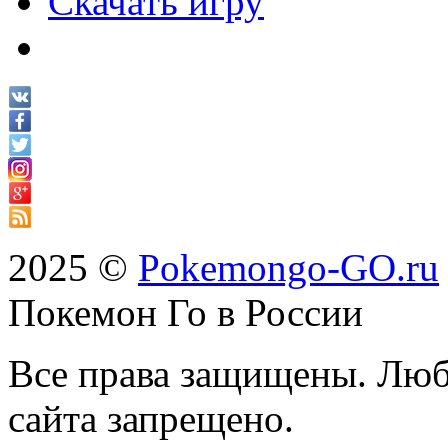
Скачать игру
2025 ©
Pokemongo-GO.ru
Покемон Го в России
Все права защищены. Люб
сайта запрещено.