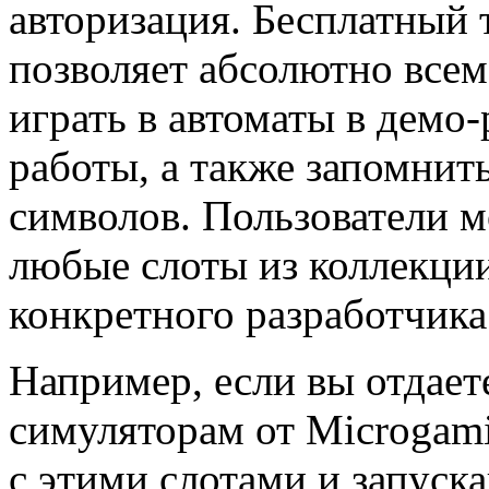
авторизация. Бесплатный 
позволяет абсолютно всем
играть в автоматы в демо
работы, а также запомни
символов. Пользователи м
любые слоты из коллекции
конкретного разработчика
Например, если вы отдает
симуляторам от Мicrogami
с этими слотами и запуска