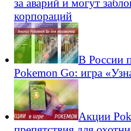
за аварий и могут забл
корпораций
В России 
Pokemon Go: игра «Узн
Акции Pok
препятствия для охотни