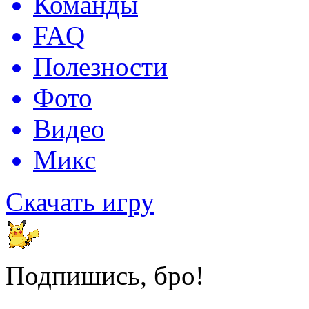
Команды
FAQ
Полезности
Фото
Видео
Микс
Скачать игру
Подпишись, бро!