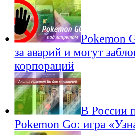
Pokеmon G
за аварий и могут забл
корпораций
В России 
Pokemon Go: игра «Узн