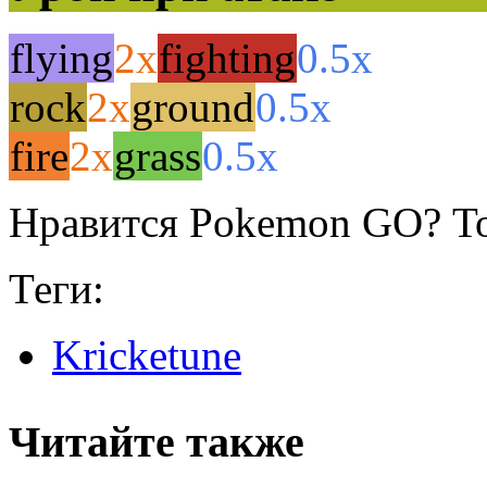
flying
2x
fighting
0.5x
rock
2x
ground
0.5x
fire
2x
grass
0.5x
Нравится Pokemon GO? То
Теги:
Kricketune
Читайте также