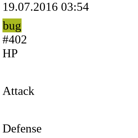
19.07.2016 03:54
bug
#402
HP
77
Attack
85
Defense