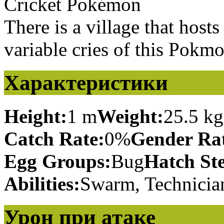
Cricket Pokémon
There is a village that host
variable cries of this Pokmo
Характеристики
Height:
1 m
Weight:
25.5 kg
Catch Rate:
0%
Gender Rat
Egg Groups:
Bug
Hatch St
Abilities:
Swarm, Technicia
Урон при атаке