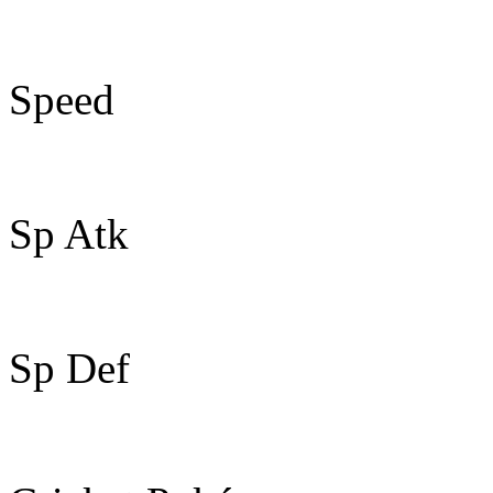
51
Speed
65
Sp Atk
55
Sp Def
51