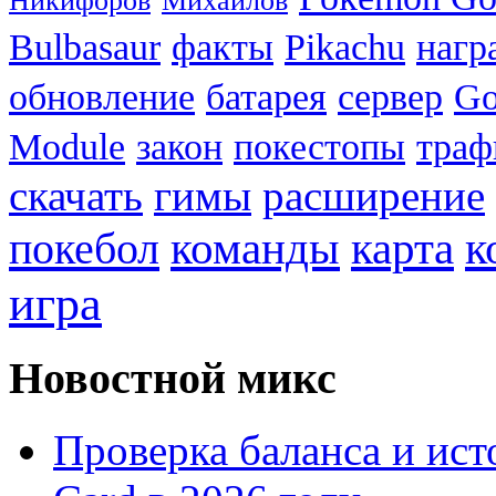
Никифоров
Михайлов
Bulbasaur
факты
Pikachu
нагр
обновление
батарея
сервер
Go
Module
закон
покестопы
траф
скачать
гимы
расширение
к
покебол
команды
карта
игра
Новостной микс
Проверка баланса и ист