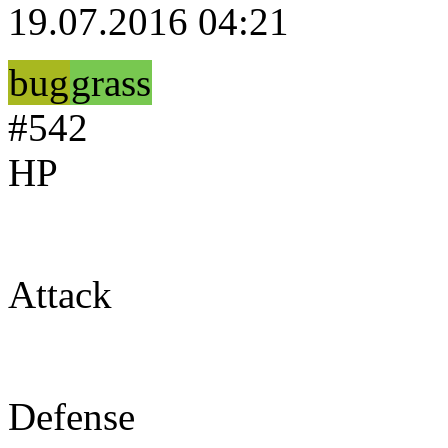
19.07.2016 04:21
bug
grass
#542
HP
75
Attack
103
Defense