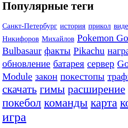
Популярные теги
Санкт-Петербург
история
прикол
вид
Pokemon G
Никифоров
Михайлов
Bulbasaur
факты
Pikachu
нагр
обновление
батарея
сервер
Go
Module
закон
покестопы
траф
скачать
гимы
расширение
к
покебол
команды
карта
игра