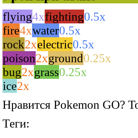
flying
4x
fighting
0.5x
fire
4x
water
0.5x
rock
2x
electric
0.5x
poison
2x
ground
0.25x
bug
2x
grass
0.25x
ice
2x
Нравится Pokemon GO? То
Теги: