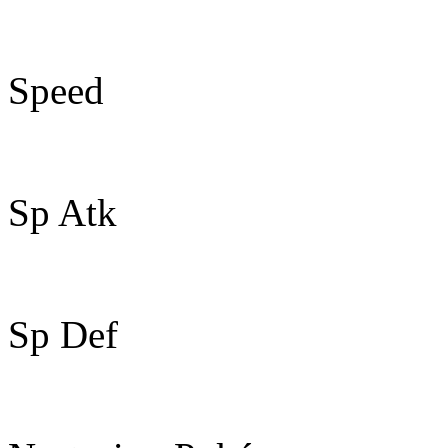
80
Speed
92
Sp Atk
70
Sp Def
80