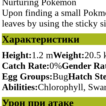
Nurturing Pokémon
Upon finding a small Pokmon
leaves by using the sticky s
Характеристики
Height:
1.2 m
Weight:
20.5 
Catch Rate:
0%
Gender Rat
Egg Groups:
Bug
Hatch St
Abilities:
Chlorophyll, Swa
Урон при атаке