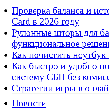
Проверка баланса и ист
Card в 2026 году
Рулонные шторы для ба
функциональное решен
Как почистить ноутбук
Как быстро и удобно по
систему СБП без комис
Стратегии игры в онла
Новости