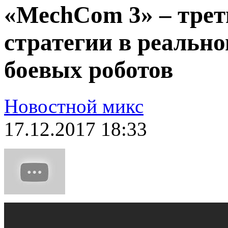
«MechCom 3» – трет
стратегии в реальн
боевых роботов
Новостной микс
17.12.2017 18:33