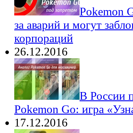
Pokеmon G
за аварий и могут забл
корпораций
26.12.2016
В России 
Pokemon Go: игра «Узн
17.12.2016