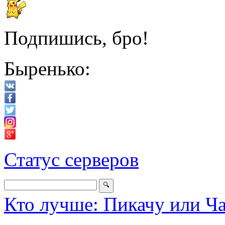
Подпишись, бро!
Быренько:
Статус серверов
Кто лучше: Пикачу или Ч