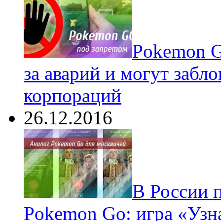
Pokеmon G
за аварий и могут забл
корпораций
26.12.2016
В России 
Pokemon Go: игра «Узн