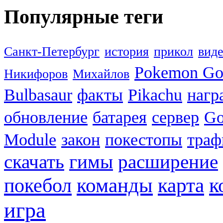
Популярные теги
Санкт-Петербург
история
прикол
вид
Pokemon G
Никифоров
Михайлов
Bulbasaur
факты
Pikachu
нагр
обновление
батарея
сервер
Go
Module
закон
покестопы
траф
скачать
гимы
расширение
к
покебол
команды
карта
игра