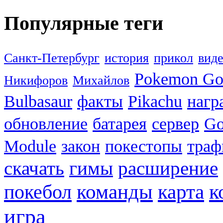
Популярные теги
Санкт-Петербург
история
прикол
вид
Pokemon G
Никифоров
Михайлов
Bulbasaur
факты
Pikachu
нагр
обновление
батарея
сервер
Go
Module
закон
покестопы
траф
скачать
гимы
расширение
к
покебол
команды
карта
игра