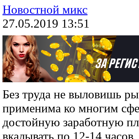
Новостной микс
27.05.2019 13:51
Без труда не выловишь ры
применима ко многим сфе
достойную заработную пл
вкалывать по 12-14 часов