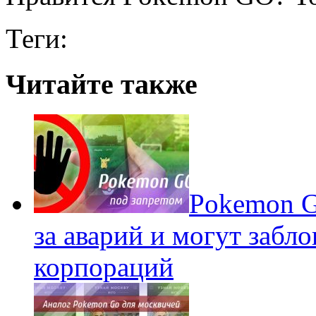
Теги:
Читайте также
Pokеmon G
за аварий и могут забл
корпораций