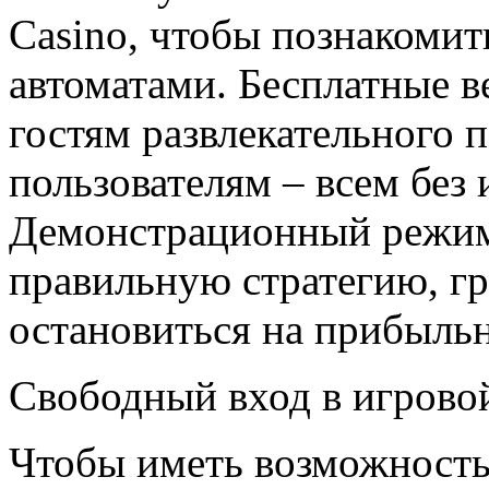
Casino, чтобы познакоми
автоматами. Бесплатные 
гостям развлекательного 
пользователям – всем без
Демонстрационный режим
правильную стратегию, г
остановиться на прибыль
Свободный вход в игрово
Чтобы иметь возможность 