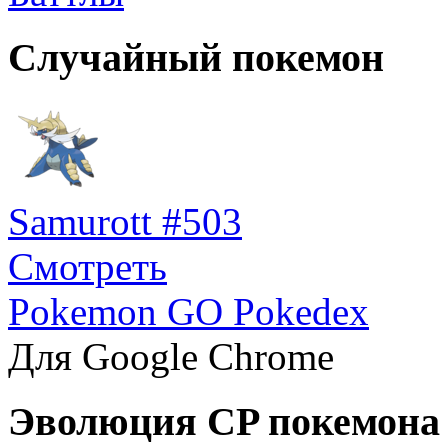
Случайный покемон
Samurott #503
Смотреть
Pokemon GO Pokedex
Для Google Chrome
Эволюция CP покемона