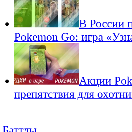
В России 
Pokemon Go: игра «Узн
Акции Pok
препятствия для охотни
Баттлы