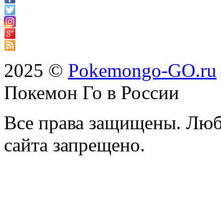
2025 ©
Pokemongo-GO.ru
Покемон Го в России
Все права защищены. Люб
сайта запрещено.