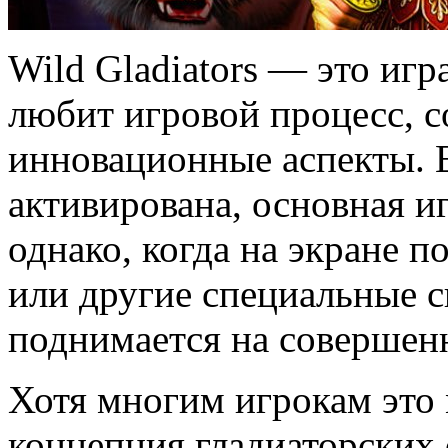
Wild Gladiators — это игр
любит игровой процесс, с
инновационные аспекты. 
активирована, основная иг
однако, когда на экране 
или другие специальные 
поднимается на совершен
Хотя многим игрокам это
концепция гладиаторских