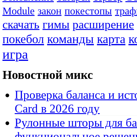
Module
закон
покестопы
траф
скачать
гимы
расширение
к
покебол
команды
карта
игра
Новостной микс
Проверка баланса и ист
Card в 2026 году
Рулонные шторы для ба
функциональное решен