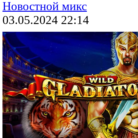
Новостной микс
03.05.2024 22:14