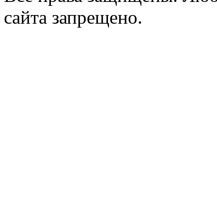
сайта запрещено.