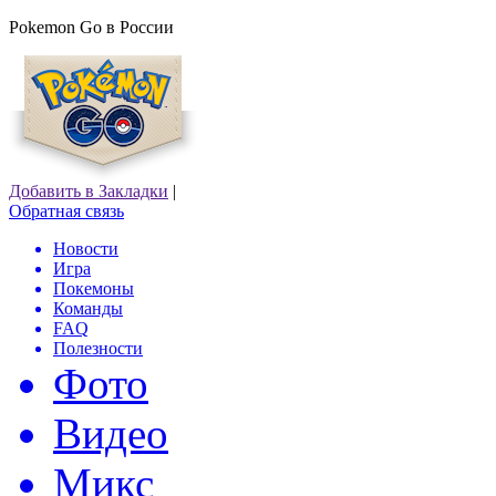
Pokemon Go в России
Добавить в Закладки
|
Обратная связь
Новости
Игра
Покемоны
Команды
FAQ
Полезности
Фото
Видео
Микс