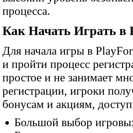
процесса.
Как Начать Играть в 
Для начала игры в PlayFor
и пройти процесс регистр
простое и не занимает мн
регистрации, игроки полу
бонусам и акциям, доступ
Большой выбор игровых