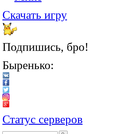
Скачать игру
Подпишись, бро!
Быренько:
Статус серверов