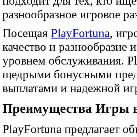
подходит для тех, кто ище
разнообразное игровое ра
Посещая
PlayFortuna
, игр
качество и разнообразие 
уровнем обслуживания. Pl
щедрыми бонусными пре
выплатами и надежной иг
Преимущества Игры в
PlayFortuna предлагает о