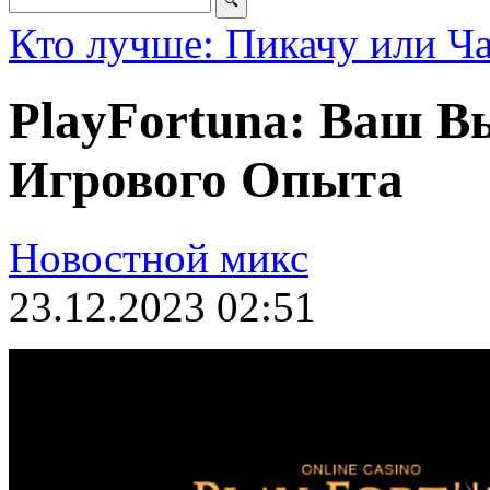
Кто лучше: Пикачу или Ч
PlayFortuna: Ваш 
Игрового Опыта
Новостной микс
23.12.2023 02:51