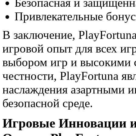
Безопасная и защищенна
Привлекательные бонус
В заключение, PlayFortun
игровой опыт для всех иг
выбором игр и высокими 
честности, PlayFortuna я
наслаждения азартными и
безопасной среде.
Игровые Инновации 