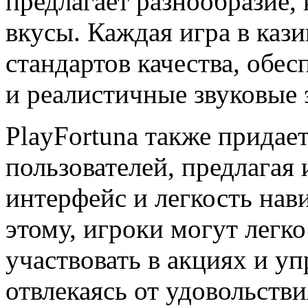
предлагает разнообразие,
вкусы. Каждая игра в каз
стандартов качества, обе
и реалистичные звуковые
PlayFortuna также придае
пользователей, предлагая
интерфейс и легкость нави
этому, игроки могут легк
участвовать в акциях и уп
отвлекаясь от удовольстви