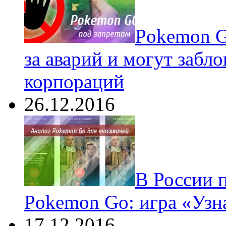
Pokеmon G
за аварий и могут забл
корпораций
26.12.2016
В России 
Pokemon Go: игра «Узн
17.12.2016