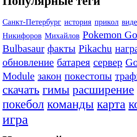
Популярные теги
Санкт-Петербург
история
прикол
вид
Pokemon G
Никифоров
Михайлов
Bulbasaur
факты
Pikachu
нагр
обновление
батарея
сервер
Go
Module
закон
покестопы
траф
скачать
гимы
расширение
к
покебол
команды
карта
игра