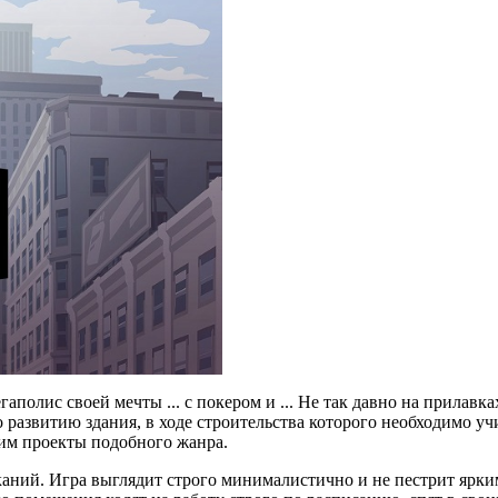
аполис своей мечты ... с покером и ... Не так давно на прилавк
о развитию здания, в ходе строительства которого необходимо у
бим проекты подобного жанра.
каний. Игра выглядит строго минималистично и не пестрит яркими