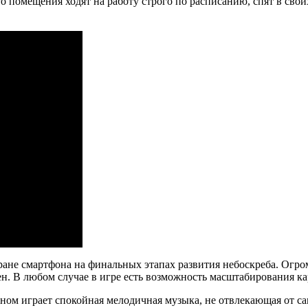
о помещения ходят на работу строго по расписанию, спят в сво
ране смартфона на финальных этапах развития небоскреба. Огр
ен. В любом случае в игре есть возможность масштабирования к
фоном играет спокойная мелодичная музыка, не отвлекающая от 