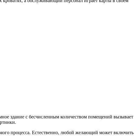
их кроватях, а обслуживающий персонал играет карты в своем
омное здание с бесчисленным количеством помещений вызывает
артинки.
самого процесса. Естественно, любой желающий может включить