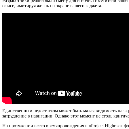
Разработчики реализовали смену дня и ночи. Посетители вашег
офисе, имитируя жизнь на экране вашего гаджета.
Единственным недостатком может быть малая видимость на эк
затруднение в навигации. Однако этот момент не столь критич
На протяжении всего времяпровождения в «Project Highrise» 