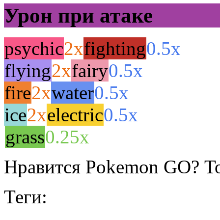
Урон при атаке
psychic
2x
fighting
0.5x
flying
2x
fairy
0.5x
fire
2x
water
0.5x
ice
2x
electric
0.5x
grass
0.25x
Нравится Pokemon GO? То
Теги: