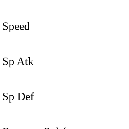
65
Speed
90
Sp Atk
125
Sp Def
105