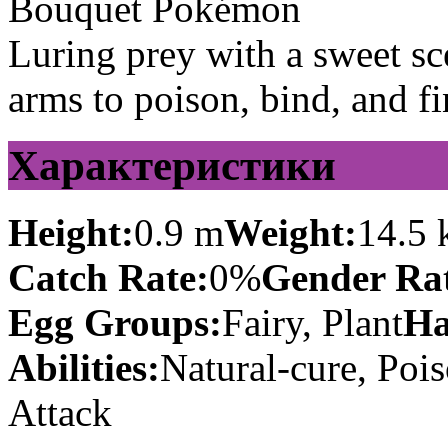
Bouquet Pokémon
Luring prey with a sweet sce
arms to poison, bind, and fi
Характеристики
Height:
0.9 m
Weight:
14.5 
Catch Rate:
0%
Gender Rat
Egg Groups:
Fairy, Plant
Ha
Abilities:
Natural-cure, Poi
Attack