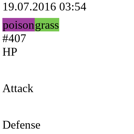
19.07.2016 03:54
poison
grass
#407
HP
60
Attack
70
Defense