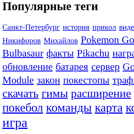
Популярные теги
Санкт-Петербург
история
прикол
вид
Pokemon G
Никифоров
Михайлов
Bulbasaur
факты
Pikachu
нагр
обновление
батарея
сервер
Go
Module
закон
покестопы
траф
скачать
гимы
расширение
к
покебол
команды
карта
игра