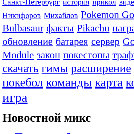
Санкт-Петербург
история
прикол
вид
Pokemon G
Никифоров
Михайлов
Bulbasaur
факты
Pikachu
нагр
обновление
батарея
сервер
Go
Module
закон
покестопы
траф
скачать
гимы
расширение
к
покебол
команды
карта
игра
Новостной микс