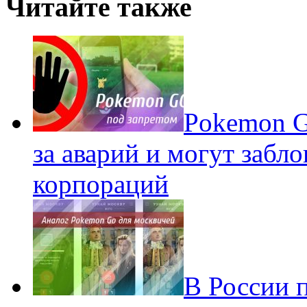
Читайте также
Pokеmon G
за аварий и могут забл
корпораций
В России 