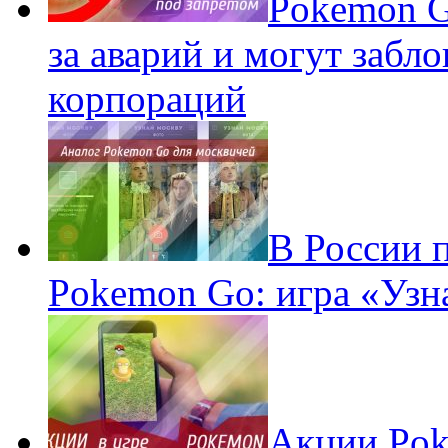
Pokеmon G
за аварий и могут забл
корпораций
В России 
Pokemon Go: игра «Узн
Акции Pok