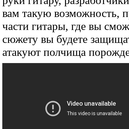
руки гитару, разработчики
вам такую возможность, 
части гитары, где вы смо
сюжету вы будете защища
атакуют полчища порожде