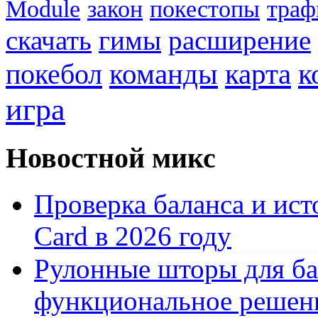
Module
закон
покестопы
траф
скачать
гимы
расширение
к
покебол
команды
карта
игра
Новостной микс
Проверка баланса и ист
Card в 2026 году
Рулонные шторы для ба
функциональное решен