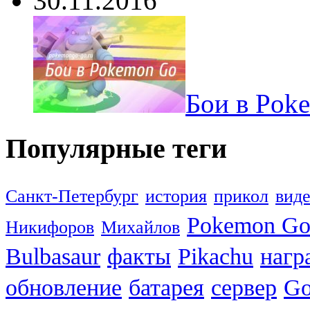
30.11.2016
Бои в Pok
Популярные теги
Санкт-Петербург
история
прикол
вид
Pokemon G
Никифоров
Михайлов
Bulbasaur
факты
Pikachu
нагр
обновление
батарея
сервер
Go