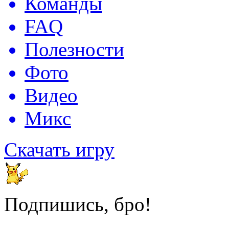
Команды
FAQ
Полезности
Фото
Видео
Микс
Скачать игру
Подпишись, бро!