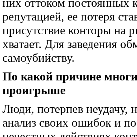
них оттоком постоянных 
репутацией, ее потеря ста
присутствие конторы на р
хватает. Для заведения об
самоубийству.
По какой причине многи
проигрыше
Люди, потерпев неудачу, 
анализ своих ошибок и по
нечестных действиях кон