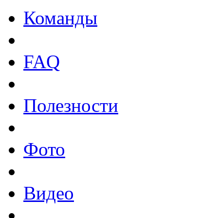
Команды
FAQ
Полезности
Фото
Видео