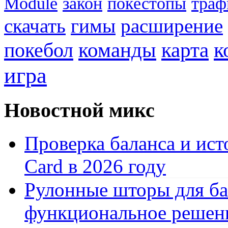
Module
закон
покестопы
траф
скачать
гимы
расширение
к
покебол
команды
карта
игра
Новостной микс
Проверка баланса и ист
Card в 2026 году
Рулонные шторы для ба
функциональное решен