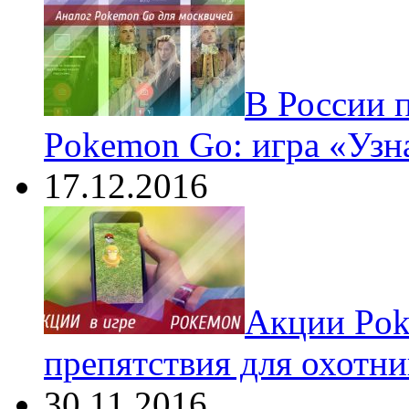
В России 
Pokemon Go: игра «Узн
17.12.2016
Акции Pok
препятствия для охотни
30.11.2016