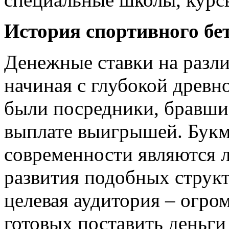
История спортивного бе
Денежные ставки на разл
начиная с глубокой древно
были посредники, бравшие
выплате выигрышей. Букм
современности являются
развития подобных структ
целевая аудитория – огро
готовых поставить деньги