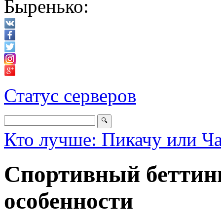
Быренько:
Статус серверов
Кто лучше: Пикачу или Ч
Спортивный беттинг
особенности