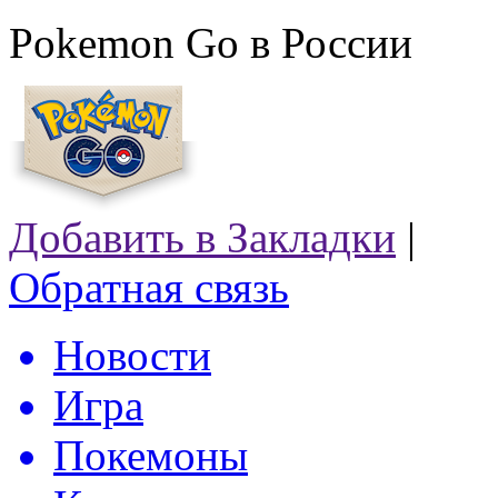
Pokemon Go в России
Добавить в Закладки
|
Обратная связь
Новости
Игра
Покемоны