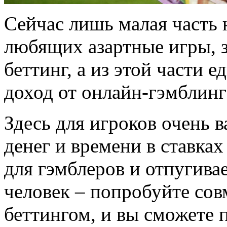
Сейчас лишь малая часть 
любящих азартные игры, з
беттинг, а из этой части
доход от онлайн-гэмблинг
Здесь для игроков очень в
денег и времени в ставка
для гэмблеров и отпугива
человек – попробуйте сов
беттингом, и вы сможете 