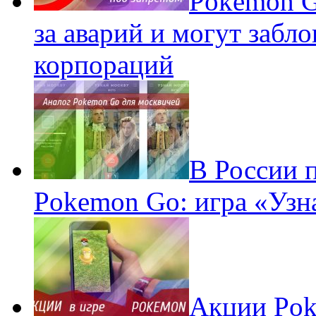
Pokеmon G
за аварий и могут забл
корпораций
В России 
Pokemon Go: игра «Узн
Акции Pok