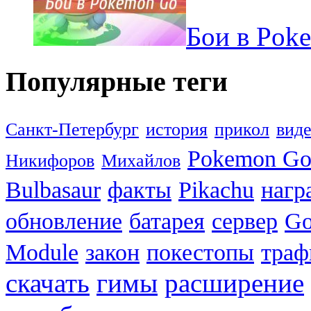
Бои в Pok
Популярные теги
Санкт-Петербург
история
прикол
вид
Pokemon G
Никифоров
Михайлов
Bulbasaur
факты
Pikachu
нагр
обновление
батарея
сервер
Go
Module
закон
покестопы
траф
скачать
гимы
расширение