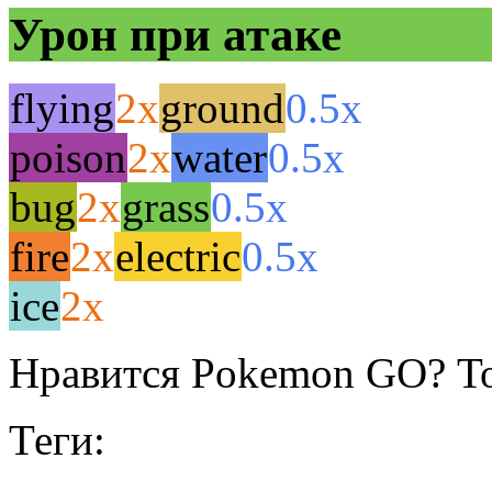
Урон при атаке
flying
2x
ground
0.5x
poison
2x
water
0.5x
bug
2x
grass
0.5x
fire
2x
electric
0.5x
ice
2x
Нравится Pokemon GO? То
Теги: