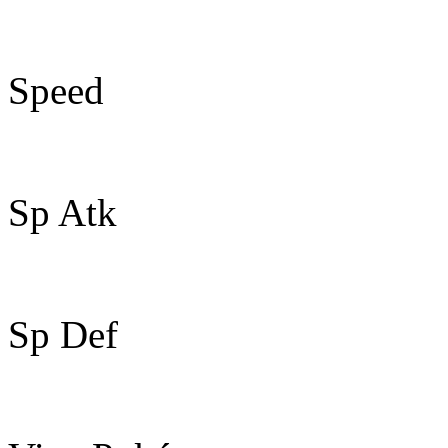
115
Speed
60
Sp Atk
100
Sp Def
40