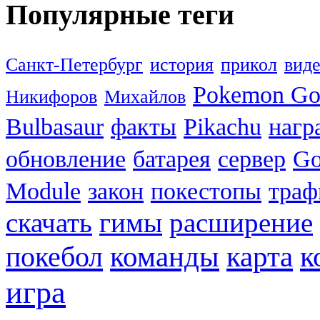
Популярные теги
Санкт-Петербург
история
прикол
вид
Pokemon G
Никифоров
Михайлов
Bulbasaur
факты
Pikachu
нагр
обновление
батарея
сервер
Go
Module
закон
покестопы
траф
скачать
гимы
расширение
к
покебол
команды
карта
игра