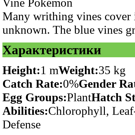
Vine Pokémon
Many writhing vines cover it
unknown. The blue vines gro
Характеристики
Height:
1 m
Weight:
35 kg
Catch Rate:
0%
Gender Rat
Egg Groups:
Plant
Hatch St
Abilities:
Chlorophyll, Leaf
Defense