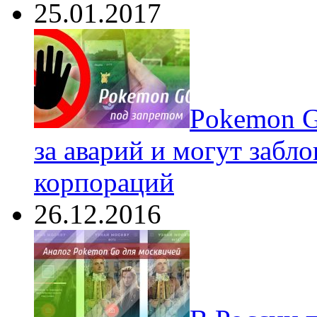
25.01.2017
Pokеmon G
за аварий и могут забл
корпораций
26.12.2016