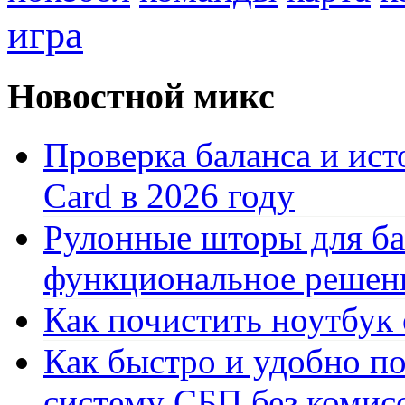
игра
Новостной микс
Проверка баланса и ист
Card в 2026 году
Рулонные шторы для ба
функциональное решен
Как почистить ноутбук
Как быстро и удобно по
систему СБП без комис