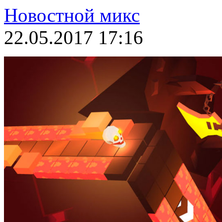
Новостной микс
22.05.2017 17:16