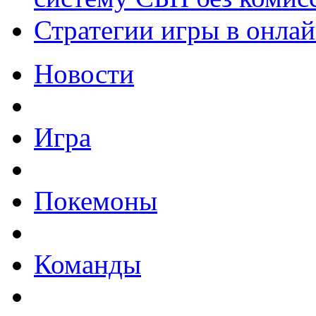
Стратегии игры в онла
Новости
Игра
Покемоны
Команды