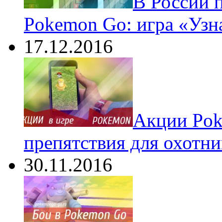
В России 
Pokemon Go: игра «Узн
17.12.2016
Акции Pok
препятствия для охотни
30.11.2016