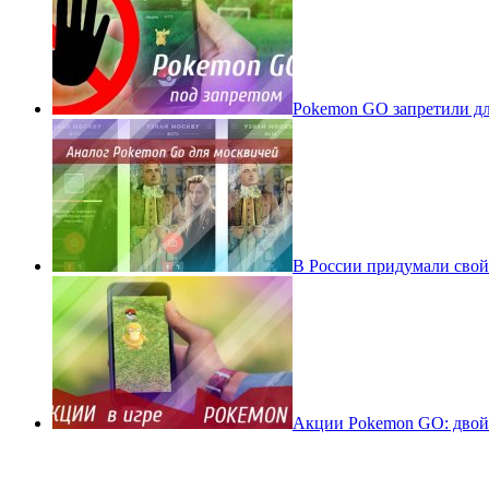
Pokеmon GO запретили для
В России придумали свой
Акции Pokemon GO: двойн