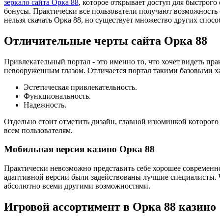
зеркало сайта Орка 88
, которое открывает доступ для быстрого
бонусы. Практически все пользователи получают возможность сы
нельзя скачать Орка 88, но существует множество других спо
Отличительные черты сайта Орка 88
Привлекательный портал - это именно то, что хочет видеть пр
невооруженным глазом. Отличается портал такими базовыми х
Эстетическая привлекательность.
Функциональность.
Надежность.
Отдельно стоит отметить дизайн, главной изюминкой которого 
всем пользователям.
Мобильная версия казино Орка 88
Практически невозможно представить себе хорошее современное
адаптивной версии были задействованы лучшие специалисты. Ч
абсолютно всеми другими возможностями.
Игровой ассортимент в Орка 88 казино