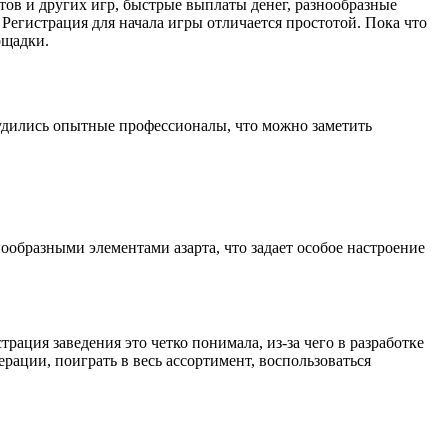
тов и других игр, быстрые выплаты денег, разнообразные
 Регистрация для начала игры отличается простотой. Пока что
ощадки.
рудились опытные профессионалы, что можно заметить
ообразными элементами азарта, что задает особое настроение
ация заведения это четко понимала, из-за чего в разработке
ции, поиграть в весь ассортимент, воспользоваться