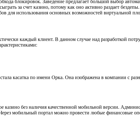
 обхода блокировок. Заведение предлагает большой выбор автома
грать за счет казино, потому как оно активно раздает бездепы.
собов для использования основных возможностей виртуальной пл
актически каждый клиент. В данном случае над разработкой пот
арактеристиками:
стала касатка по имени Орка. Она изображена в компании с разн
 казино без наличия качественной мобильной версии. Администр
ерез мобильный портал можно провести любые финансовые опера