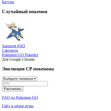
Баттлы
Случайный покемон
Samurott #503
Смотреть
Pokemon GO Pokedex
Для Google Chrome
Эволюция CP покемона
FAQ по Pokemon GO
Гайд и обзор игры