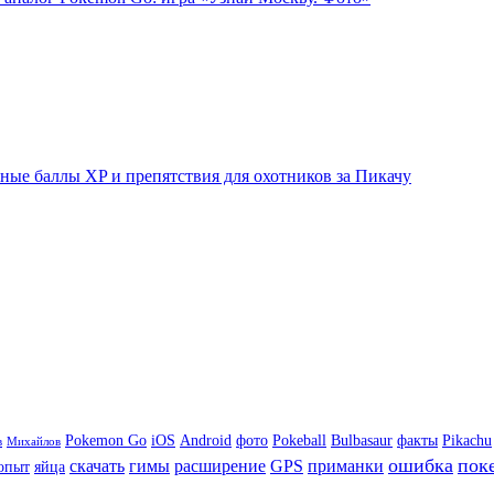
ые баллы XP и препятствия для охотников за Пикачу
Pokemon Go
iOS
Android
фото
Pokeball
Bulbasaur
факты
Pikachu
в
Михайлов
ошибка
пок
скачать
гимы
расширение
GPS
приманки
опыт
яйца