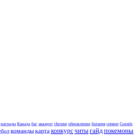
награды
Канада
баг
аккаунт
chrome
обновление
батарея
сервер
Google
гайд
покемоны
конкурс
читы
команды
карта
ебол