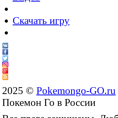
Скачать игру
2025 ©
Pokemongo-GO.ru
Покемон Го в России