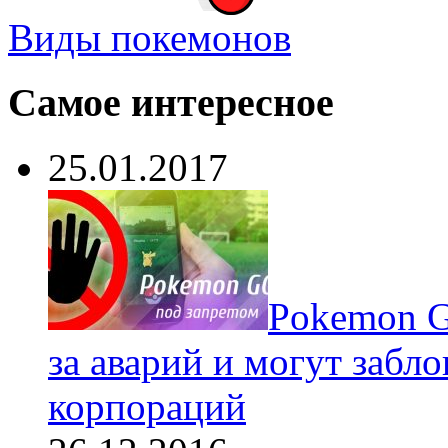
Виды покемонов
Самое интересное
25.01.2017
Pokеmon G
за аварий и могут забл
корпораций