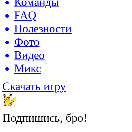
Команды
FAQ
Полезности
Фото
Видео
Микс
Скачать игру
Подпишись, бро!