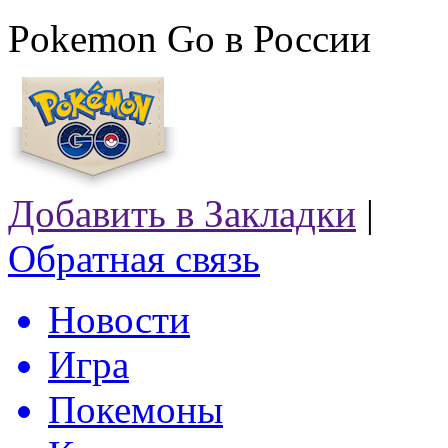
Pokemon Go в России
Добавить в Закладки
|
Обратная связь
Новости
Игра
Покемоны