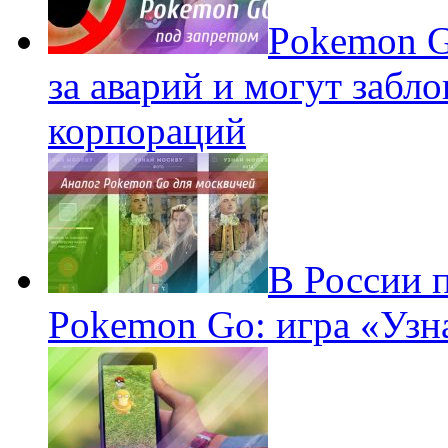
Pokеmon G
за аварий и могут забл
корпораций
В России 
Pokemon Go: игра «Узн