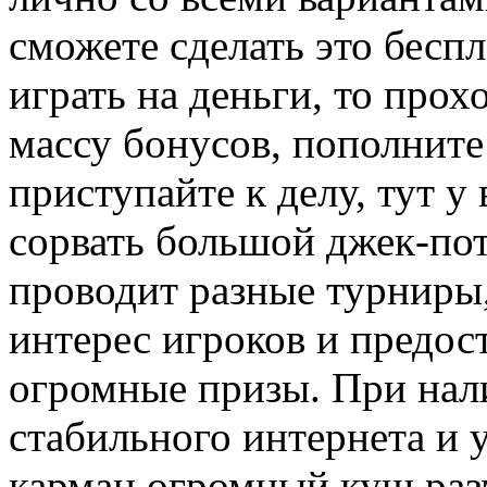
сможете сделать это беспл
играть на деньги, то про
массу бонусов, пополните
приступайте к делу, тут у 
сорвать большой джек-пот
проводит разные турниры,
интерес игроков и предос
огромные призы. При нал
стабильного интернета и 
карман огромный куш раз