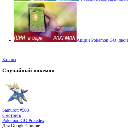
Акции Pokemon GO: двойн
Баттлы
Случайный покемон
Samurott #503
Смотреть
Pokemon GO Pokedex
Для Google Chrome