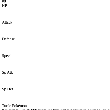
#8
HP
59
Attack
63
Defense
80
Speed
58
Sp Atk
65
Sp Def
80
Turtle Pokémon