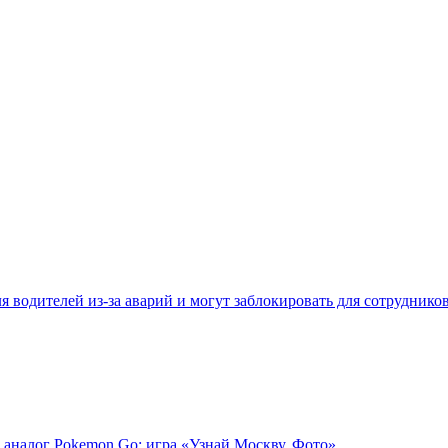
 водителей из-за аварий и могут заблокировать для сотруднико
 аналог Pokemon Go: игра «Узнай Москву. Фото»