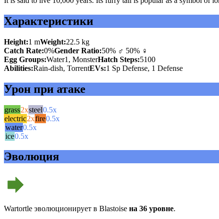
It is said to live 10,000 years. Its furry tail is popular as a symbol of l
Характеристики
Height:
1 m
Weight:
22.5 kg
Catch Rate:
0%
Gender Ratio:
50% ♂ 50% ♀
Egg Groups:
Water1, Monster
Hatch Steps:
5100
Abilities:
Rain-dish, Torrent
EVs:
1 Sp Defense, 1 Defense
Урон при атаке
grass
2x
steel
0.5x
electric
2x
fire
0.5x
water
0.5x
ice
0.5x
Эволюция
Wartortle эволюционирует в Blastoise
на 36 уровне
.