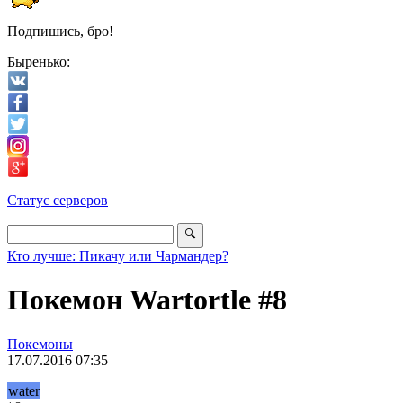
Подпишись, бро!
Быренько:
Статус серверов
Кто лучше: Пикачу или Чармандер?
Покемон Wartortle #8
Покемоны
17.07.2016 07:35
water