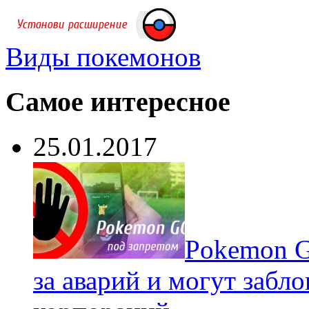
Виды покемонов
Самое интересное
25.01.2017
Pokеmon G
за аварий и могут забл