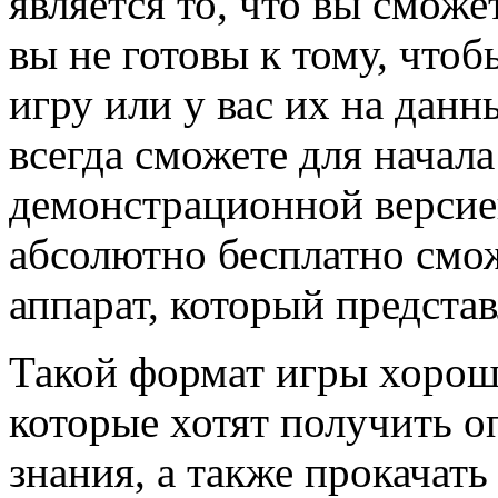
является то, что вы сможе
вы не готовы к тому, чтоб
игру или у вас их на данн
всегда сможете для начала
демонстрационной версие
абсолютно бесплатно смо
аппарат, который представ
Такой формат игры хорош
которые хотят получить о
знания, а также прокачат