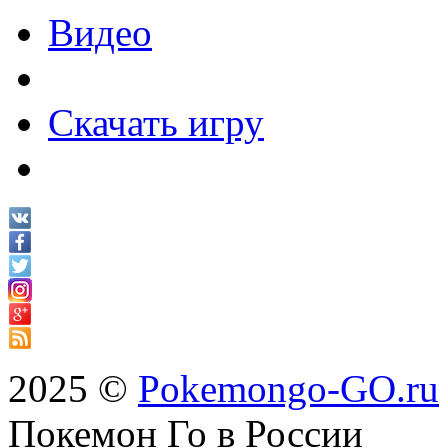
Видео
Скачать игру
2025 ©
Pokemongo-GO.ru
Покемон Го в России