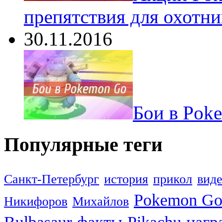
препятствия для охотни
30.11.2016
Бои в Pok
Популярные теги
Санкт-Петербург
история
прикол
вид
Pokemon G
Никифоров
Михайлов