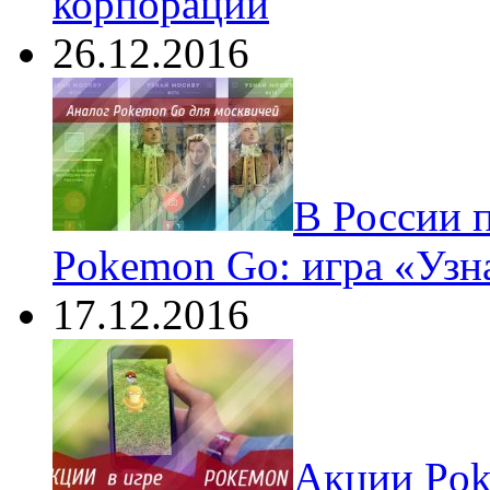
корпораций
26.12.2016
В России 
Pokemon Go: игра «Узн
17.12.2016
Акции Pok