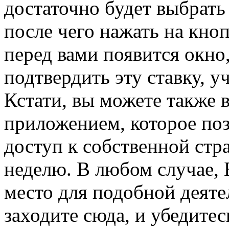
достаточно будет выбрат
после чего нажать на кноп
перед вами появится окно,
подтвердить эту ставку, у
Кстати, вы можете также
приложением, которое по
доступ к собственной стра
неделю. В любом случае, 
место для подобной деяте
заходите сюда, и убедитес