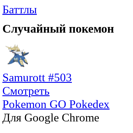
Баттлы
Случайный покемон
Samurott #503
Смотреть
Pokemon GO Pokedex
Для Google Chrome