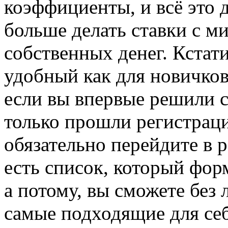
коэффициенты, и всё это 
больше делать ставки с 
собственных денег. Кстати
удобный как для новичков
если вы впервые решили сд
только прошли регистраци
обязательно перейдите в 
есть список, который фо
а потому, вы сможете без
самые подходящие для себ