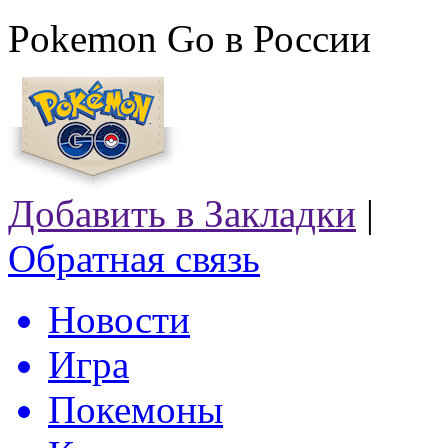
Pokemon Go в России
Добавить в Закладки
|
Обратная связь
Новости
Игра
Покемоны