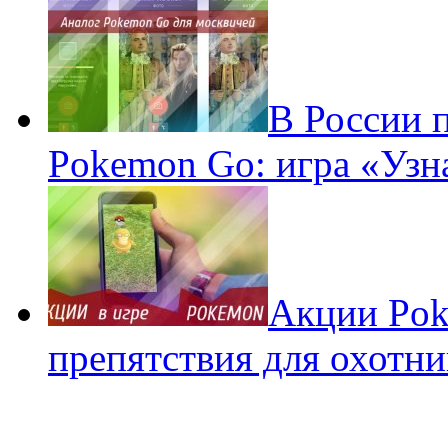
В России 
Pokemon Go: игра «Узн
Акции Pok
препятствия для охотни