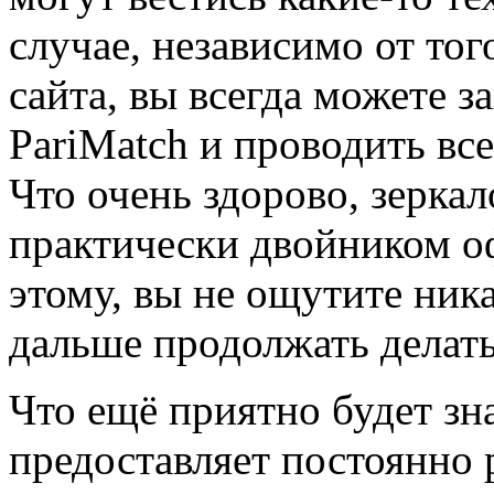
случае, независимо от тог
сайта, вы всегда можете з
PariMatch и проводить вс
Что очень здорово, зеркал
практически двойником оф
этому, вы не ощутите ник
дальше продолжать делат
Что ещё приятно будет зн
предоставляет постоянно 