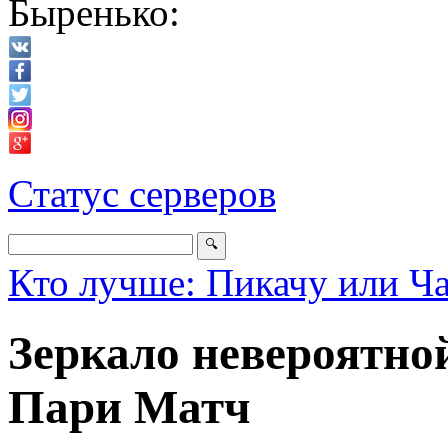
Быренько:
Статус серверов
Кто лучше: Пикачу или Ч
Зеркало невероятно
Пари Матч