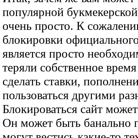
популярной букмекерской
очень просто. К сожалени
блокировки официального 
является просто необходи
теряли собственное время
сделать ставки, пополнени
пользоваться другими ра
Блокироваться сайт может
Он может быть банально п
могут вестись какие-то т