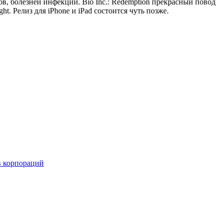
в, болезней инфекций. Bio Inc.: Redemption прекрасный повод
. Релиз для iPhone и iPad состоится чуть позже.
в корпораций