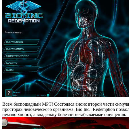
Всем беспощадный МРТ! Состоялся анонс второй части симулят
просторах человеческого организма. Bio Inc.: Redemption позв
немало хлопот, а владельцу болезни незабываемые ощущения.