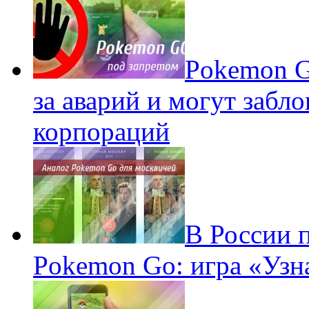
Pokеmon G
за аварий и могут забл
корпораций
В России 
Pokemon Go: игра «Узн