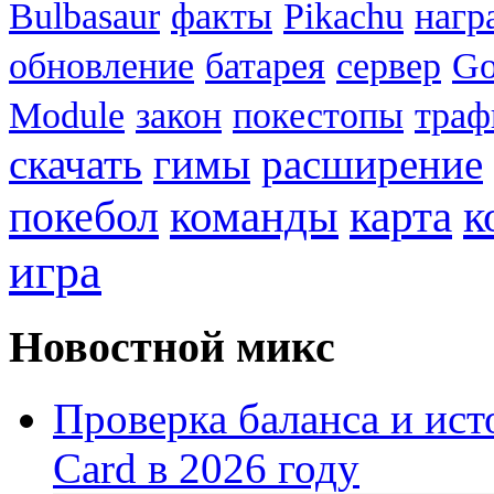
Bulbasaur
факты
Pikachu
нагр
обновление
батарея
сервер
Go
Module
закон
покестопы
траф
скачать
гимы
расширение
к
покебол
команды
карта
игра
Новостной микс
Проверка баланса и ист
Card в 2026 году