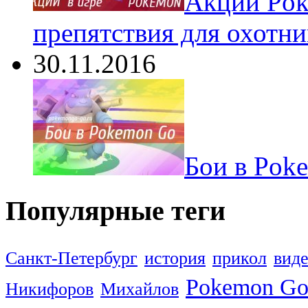
Акции Pok
препятствия для охотни
30.11.2016
Бои в Pok
Популярные теги
Санкт-Петербург
история
прикол
вид
Pokemon G
Никифоров
Михайлов