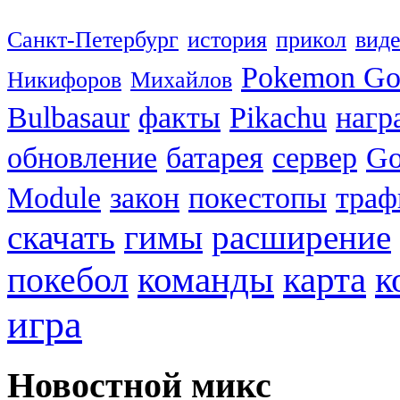
Санкт-Петербург
история
прикол
вид
Pokemon G
Никифоров
Михайлов
Bulbasaur
факты
Pikachu
нагр
обновление
батарея
сервер
Go
Module
закон
покестопы
траф
скачать
гимы
расширение
к
покебол
команды
карта
игра
Новостной микс