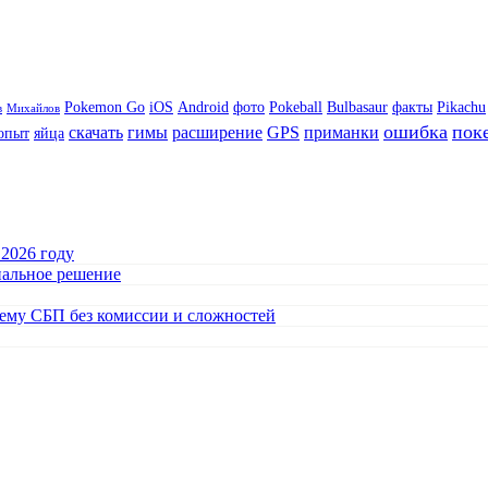
Pokemon Go
iOS
Android
фото
Pokeball
Bulbasaur
факты
Pikachu
в
Михайлов
ошибка
пок
скачать
гимы
расширение
GPS
приманки
опыт
яйца
 2026 году
нальное решение
тему СБП без комиссии и сложностей