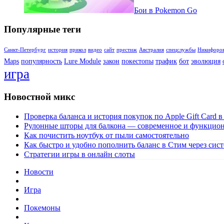
Бои в Pokemon Go
Популярные теги
Санкт-Петербург
история
прикол
видео
сайт
престиж
Австралия
спецслужбы
Никифоро
Maps
популярность
Lure Module
закон
покестопы
трафик
бот
эволюция
игра
Новостной микс
Проверка баланса и история покупок по Apple Gift Card в
Рулонные шторы для балкона — современное и функцио
Как почистить ноутбук от пыли самостоятельно
Как быстро и удобно пополнить баланс в Стим через сис
Стратегии игры в онлайн слоты
Новости
Игра
Покемоны