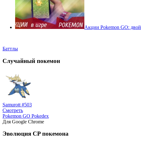
Акции Pokemon GO: двойн
Баттлы
Случайный покемон
Samurott #503
Смотреть
Pokemon GO Pokedex
Для Google Chrome
Эволюция CP покемона