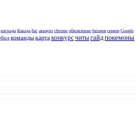
награды
Канада
баг
аккаунт
chrome
обновление
батарея
сервер
Google
гайд
покемоны
конкурс
читы
команды
карта
ебол